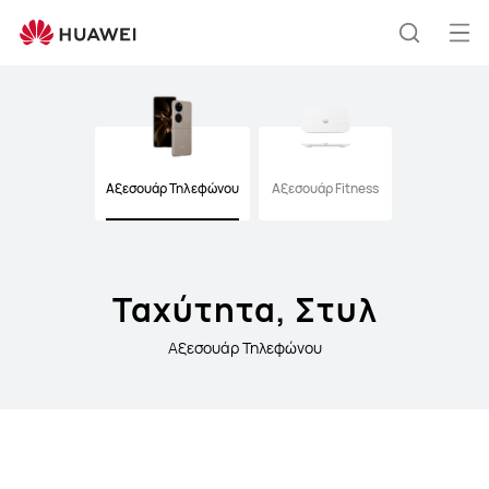
HUAWEI
Accessories
Άνο
Αναζήτ
μεν
Clo
Αξεσουάρ Τηλεφώνου
Αξεσουάρ Fitness
Ταχύτητα, Στυλ
Αξεσουάρ Τηλεφώνου