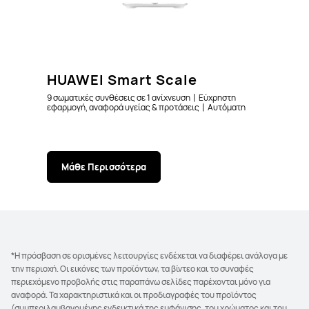
HUAWEI Smart Scale
9 σωματικές συνθέσεις σε 1 ανίχνευση丨Εύχρηστη
εφαρμογή, αναφορά υγείας & προτάσεις丨Αυτόματη
αναγνώριση έως και 10 χρηστών
Μάθε Περισσότερα
*Η πρόσβαση σε ορισμένες λειτουργίες ενδέχεται να διαφέρει ανάλογα με
την περιοχή. Οι εικόνες των προϊόντων, τα βίντεο και το συναφές
περιεχόμενο προβολής στις παραπάνω σελίδες παρέχονται μόνο για
αναφορά. Τα χαρακτηριστικά και οι προδιαγραφές του προϊόντος
(συμπεριλαμβανομένης ενδεικτικά της εμφάνισης, του χρώματος και του