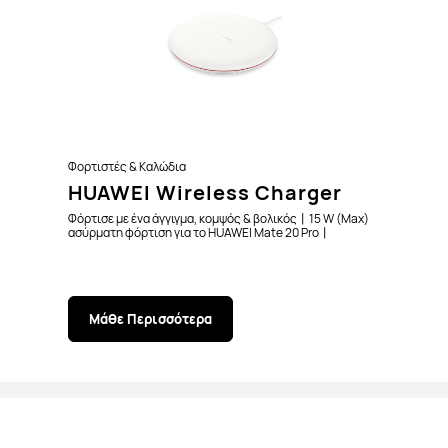
Φορτιστές & Καλώδια
HUAWEI Wireless Charger
Φόρτισε με ένα άγγιγμα, κομψός & βολικός丨15 W (Max)
ασύρματη φόρτιση για το HUAWEI Mate 20 Pro丨
Υποστήριξη φορητών συσκευών με πρότυπο Qi
Μάθε Περισσότερα