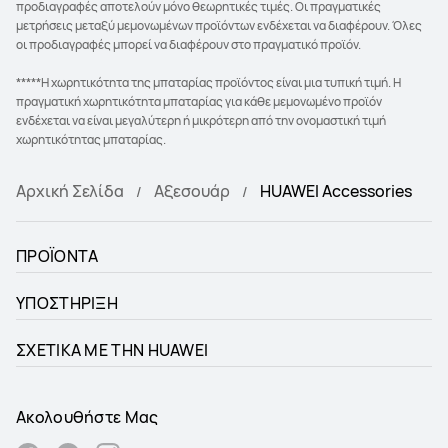
προδιαγραφές αποτελούν μόνο θεωρητικές τιμές. Οι πραγματικές
μετρήσεις μεταξύ μεμονωμένων προϊόντων ενδέχεται να διαφέρουν. Όλες
οι προδιαγραφές μπορεί να διαφέρουν στο πραγματικό προϊόν.
*****Η χωρητικότητα της μπαταρίας προϊόντος είναι μια τυπική τιμή. Η
πραγματική χωρητικότητα μπαταρίας για κάθε μεμονωμένο προϊόν
ενδέχεται να είναι μεγαλύτερη ή μικρότερη από την ονομαστική τιμή
χωρητικότητας μπαταρίας.
Αρχική Σελίδα
Αξεσουάρ
HUAWEI Accessories
ΠΡΟΪΟΝΤΑ
ΥΠΟΣΤΗΡΙΞΗ
ΣΧΕΤΙΚΑ ΜΕ ΤΗΝ HUAWEI
Ακολουθήστε Μας