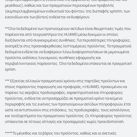
μεγέθους), καθώς και των πραγματικών περιεχομένων προβολής
(συμπεριλαμβανομένων ενδεικτικά του φόντου, της διεπαφής χρήστη, των
εικονιδίων και των βίντεο) ενδέχεται να διαφέρουν.
**Όλα τα δεδομένα των προηγούμενων σελίδων είναι θεωρητικές τιμές που
παρέχονται από τα εργαστήρια της HUAWEI μέσω δοκιμών οι οποίες
διεξάγονται υπό συγκεκριμένες συνθήκες. Για περισσότερες πληροφορίες,
ανατρέξτε στις προαναφερθείσες λεπτομέρειες προϊόντος. Τα πραγματικά
δεδομένα ενδέχεται να διαφέρουν λόγω διαφοροποιήσεων σε μεμονωμένα
προϊόντα, εκδόσεις λογισμικού, συνθήκες εφαρμογής και
περιβαλλοντικούς παράγοντες. Όλα τα δεδομένα υπόκεινται σε πραγματική
χρήση.
*** Εξαιτίας αλλαγών πραγματικού χρόνου στις παρτίδες προϊόντων και
στους παράγοντες παραγωγής και προφοράς, η HUAWEI, προκειμένου να
παρέχει τις ακριβείς προδιαγραφές, χαρακτηριστικά και πληροφορίες
προϊόντος, ενδέχεται να προσαρμόζει σε πραγματικό χρόνο τα κείμενα
περιγραφής και τις εικόνες των προηγούμενων σελίδων πληροφοριών, έτσι
ώστε να αντιστοιχούν στις επιδόσεις, τις προδιαγραφές, τους καταλόγους
και τα εξαρτήματα του πραγματικού προϊόντος. Οι πληροφορίες προϊόντος
υπόκεινται σε τέτοιες αλλαγές και προσαρμογές χωρίς προειδοποίηση.
*****Το μέγεθος και το βάρος του προϊόντος, καθώς και οι σχετικές