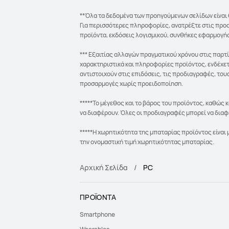
**Όλα τα δεδομένα των προηγούμενων σελίδων είναι 
Για περισσότερες πληροφορίες, ανατρέξτε στις προ
προϊόντα, εκδόσεις λογισμικού, συνθήκες εφαρμογής
*** Εξαιτίας αλλαγών πραγματικού χρόνου στις παρτ
χαρακτηριστικά και πληροφορίες προϊόντος, ενδέχετ
αντιστοιχούν στις επιδόσεις, τις προδιαγραφές, το
προσαρμογές χωρίς προειδοποίηση.
*****Το μέγεθος και το βάρος του προϊόντος, καθώς
να διαφέρουν. Όλες οι προδιαγραφές μπορεί να διαφ
*****Η χωρητικότητα της μπαταρίας προϊόντος είναι 
την ονομαστική τιμή χωρητικότητας μπαταρίας.
Αρχική Σελίδα
PC
ΠΡΟΪΟΝΤΑ
Smartphone