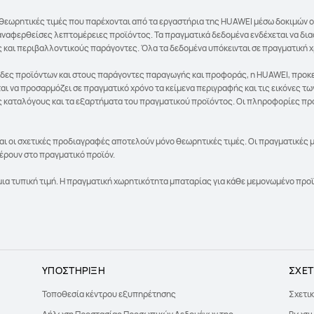
θεωρητικές τιμές που παρέχονται από τα εργαστήρια της HUAWEI μέσω δοκιμών ο
αναφερθείσες λεπτομέρειες προϊόντος. Τα πραγματικά δεδομένα ενδέχεται να δ
 και περιβαλλοντικούς παράγοντες. Όλα τα δεδομένα υπόκεινται σε πραγματική 
ίδες προϊόντων και στους παράγοντες παραγωγής και προφοράς, η HUAWEI, προκε
αι να προσαρμόζει σε πραγματικό χρόνο τα κείμενα περιγραφής και τις εικόνες 
υς καταλόγους και τα εξαρτήματα του πραγματικού προϊόντος. Οι πληροφορίες προ
 και οι σχετικές προδιαγραφές αποτελούν μόνο θεωρητικές τιμές. Οι πραγματικέ
έρουν στο πραγματικό προϊόν.
μια τυπική τιμή. Η πραγματική χωρητικότητα μπαταρίας για κάθε μεμονωμένο προϊ
ΥΠΟΣΤΗΡΙΞΗ
ΣΧΕΤ
Τοποθεσία κέντρου εξυπηρέτησης
Σχετικ