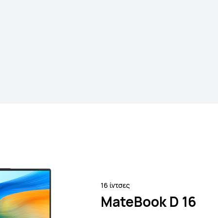
16 ίντσες
MateBook D 1
Μάθετε Περισσότ
16 ίντσες
MateBook D 16