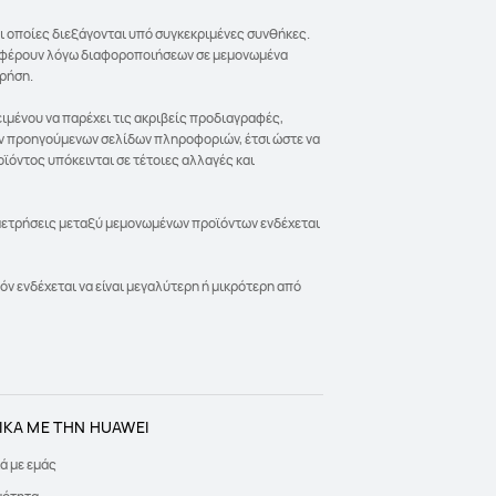
ι οποίες διεξάγονται υπό συγκεκριμένες συνθήκες.
ιαφέρουν λόγω διαφοροποιήσεων σε μεμονωμένα
χρήση.
ιμένου να παρέχει τις ακριβείς προδιαγραφές,
των προηγούμενων σελίδων πληροφοριών, έτσι ώστε να
ϊόντος υπόκεινται σε τέτοιες αλλαγές και
ς μετρήσεις μεταξύ μεμονωμένων προϊόντων ενδέχεται
όν ενδέχεται να είναι μεγαλύτερη ή μικρότερη από
ΙΚΑ ΜΕ ΤΗΝ HUAWEI
ά με εμάς