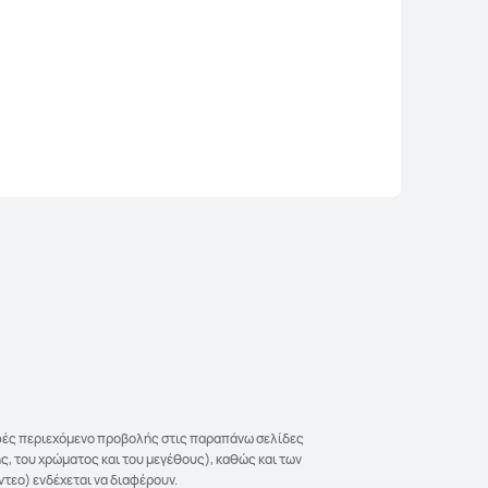
υναφές περιεχόμενο προβολής στις παραπάνω σελίδες
ς, του χρώματος και του μεγέθους), καθώς και των
τεο) ενδέχεται να διαφέρουν.