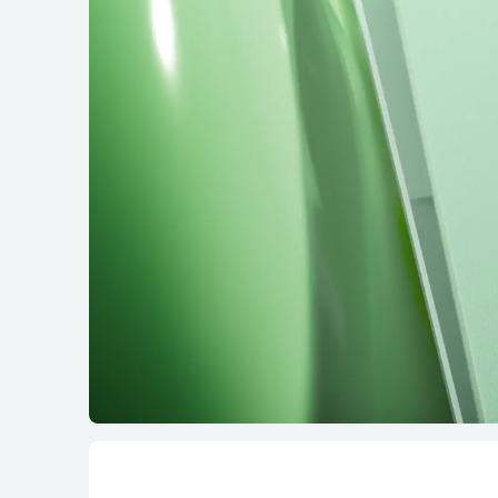
MateBook Series
MateBoo
MateBook Serie