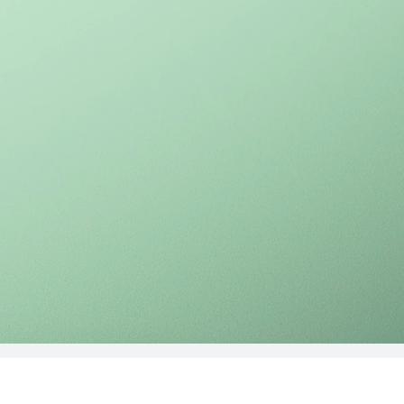
k D Series
s
14,2 ίντσες
MateBook 14 Co