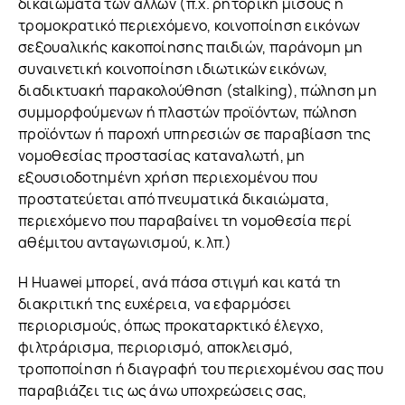
δικαιώματα των άλλων (π.χ. ρητορική μίσους ή
τρομοκρατικό περιεχόμενο, κοινοποίηση εικόνων
σεξουαλικής κακοποίησης παιδιών, παράνομη μη
συναινετική κοινοποίηση ιδιωτικών εικόνων,
διαδικτυακή παρακολούθηση (stalking), πώληση μη
συμμορφούμενων ή πλαστών προϊόντων, πώληση
προϊόντων ή παροχή υπηρεσιών σε παραβίαση της
νομοθεσίας προστασίας καταναλωτή, μη
εξουσιοδοτημένη χρήση περιεχομένου που
προστατεύεται από πνευματικά δικαιώματα,
περιεχόμενο που παραβαίνει τη νομοθεσία περί
αθέμιτου ανταγωνισμού, κ.λπ.)
Η Huawei μπορεί, ανά πάσα στιγμή και κατά τη
διακριτική της ευχέρεια, να εφαρμόσει
περιορισμούς, όπως προκαταρκτικό έλεγχο,
φιλτράρισμα, περιορισμό, αποκλεισμό,
τροποποίηση ή διαγραφή του περιεχομένου σας που
παραβιάζει τις ως άνω υποχρεώσεις σας,