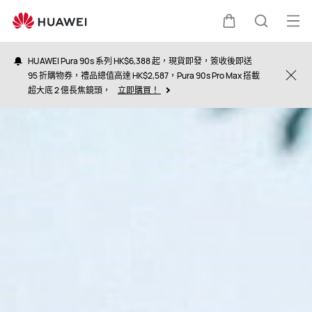
About
Us
打
購
蒐
開
HUAWEI Pura 90s 系列 HK$6,388 起，現貨即發，簽收後即送
選
95 折購物券，禮品總值高達 HK$2,587，Pura 90s Pro Max 搭載
物
索
Clo
超大底 2 億長焦鏡頭，
立即購買！
單
車