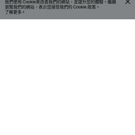
我們使用 Cookie來改善我們的網站，並提升您的體驗。繼續
瀏覽我們的網站，表示您接受我們的 Cookie 政策。
了解更多
華為是誰
作為全球資訊及通訊科技基礎建設與智能裝備供應商，
華為在業界中佔據領先位置。我們致力橫跨電訊網絡、
資訊科技、智能裝備及雲端服務四個主要範疇提供整合
解決方案，為每一名客戶、每一個家庭以至每一間機構
帶來數碼科技生活，以全面接通智能世界。