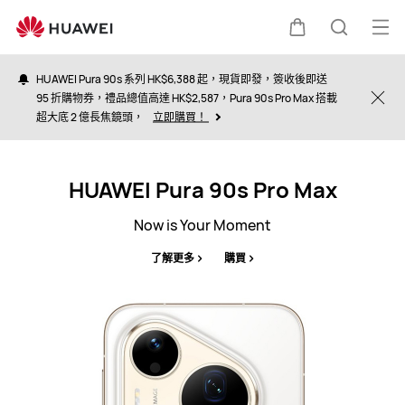
HK
打
購
蒐
開
HUAWEI Pura 90s 系列 HK$6,388 起，現貨即發，簽收後即送
選
95 折購物券，禮品總值高達 HK$2,587，Pura 90s Pro Max 搭載
物
索
Clo
超大底 2 億長焦鏡頭，
立即購買！
單
車
HUAWEI Pura 90s Pro Max
Now is Your Moment
了解更多
購買