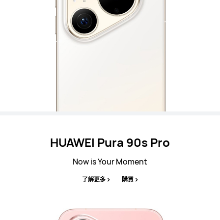
HUAWEI Pura 90s Pro
Now is Your Moment
了解更多
購買