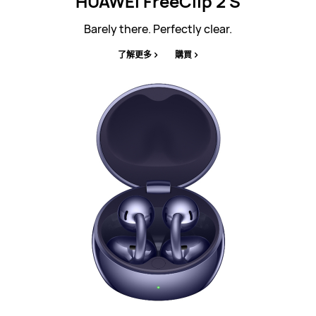
HUAWEI FreeClip 2 S
Barely there. Perfectly clear.
了解更多
購買