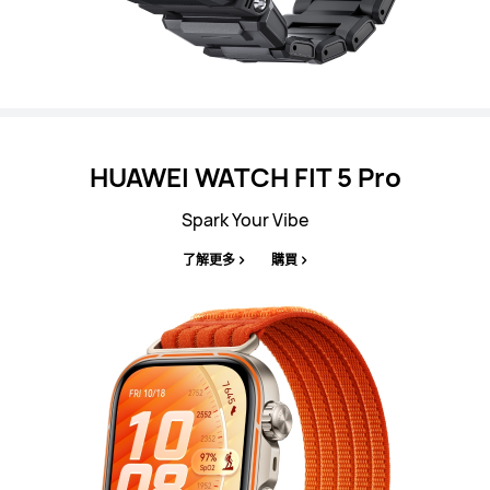
HUAWEI WATCH FIT 5 Pro
Spark Your Vibe
了解更多
購買