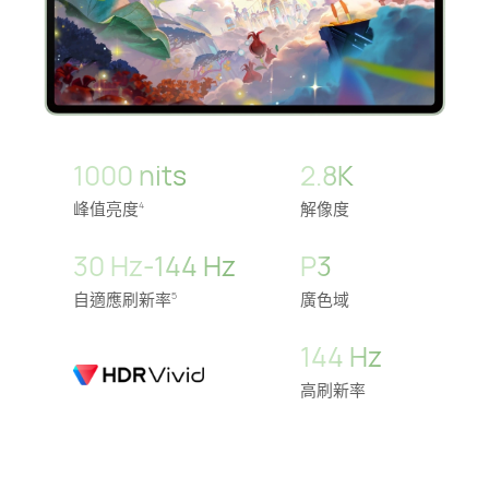
1000 nits
2.8K
峰值亮度
解像度
4
30 Hz-144 Hz
P3
自適應刷新率
廣色域
5
144 Hz
高刷新率