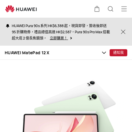
HUAWEI
MatePad
打
購
蒐
12
開
X（2025）
HUAWEI Pura 90s 系列 HK$6,388 起，現貨即發，簽收後即送
選
95 折購物券，禮品總值高達 HK$2,587，Pura 90s Pro Max 搭載
物
索
Clo
超大底 2 億長焦鏡頭，
立即購買！
單
車
HUAWEI MatePad 12 X
通知我