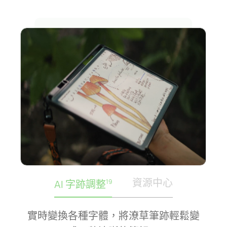
資源中心
AI 字跡調整
19
實時變換各種字體，將潦草筆跡輕鬆變