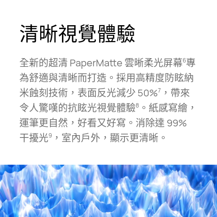
清晰視覺體⁠驗
全新的超清 PaperMatte 雲晰柔光屏幕
專
6
為舒適與清晰而打造。採用高精度防眩納
米蝕刻技術，表面反光減少 50%
，帶來
7
令人驚嘆的抗眩光視覺體驗
。紙感寫繪，
8
運筆更自然，好看又好寫。消除達 99%
干擾
光⁠
⁠，
室內戶外，顯示更清⁠晰。
9