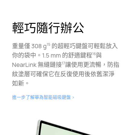
輕巧隨行辦公
重量僅 308 g
的超輕巧鍵盤可輕鬆放入
15
你的袋中。1.5⁠ mm 的舒適鍵程⁠
與
16
NearLink 無縫
鏈接
讓使用更流暢，防指
17
紋塗層可確保它在反復使用後依舊潔淨
如⁠新。
進一步了解華為智能磁吸鍵盤⁠
>