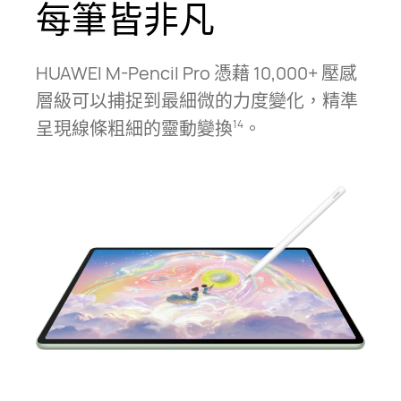
每筆皆非凡
HUAWEI M-Pencil Pro 憑藉 10,000+ 壓感
層級可以捕捉到最細微的力度變化，精準
呈現線條粗細的靈動變⁠換⁠
。
14