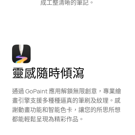
成工整清晰的筆⁠記。
靈感隨時傾瀉
通過 GoPaint 應用解鎖無限創意，專業繪
畫引擎支援多種種逼真的筆刷及紋理。感
謝動畫功能和智能色卡，讓您的所思所想
都能輕鬆呈現為精彩作⁠品。