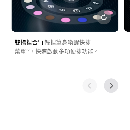
雙指捏合
|
輕捏筆身喚醒快捷
11
菜單⁠
，快速啟動多項便捷功⁠能。
12