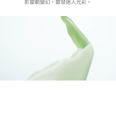
影靈動變幻，散發迷人光⁠彩。