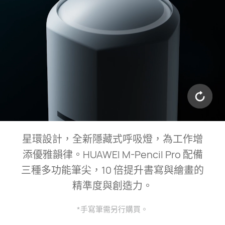
星環設計，全新隱藏式呼吸燈，為工作增
添優雅韻律。HUAWEI M-Pencil Pro 配備
三種多功能筆尖，10⁠ 倍提升書寫與繪畫的
精準度與創造⁠力。
*手寫筆需另行購買。