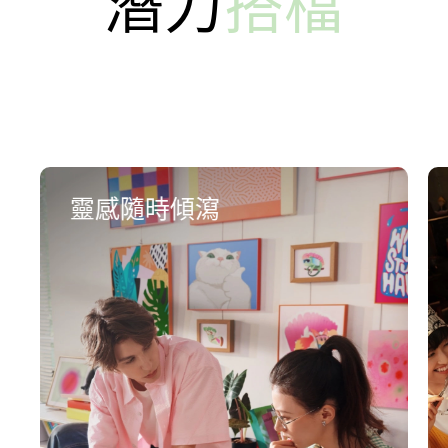
潛力
搭檔
靈感隨時傾瀉