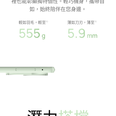
裡也能彰顯獨特個性。輕巧機身，攜帶自
如，始終陪伴在您身邊。
輕如羽毛，輕至
薄如刀刃，薄至
10
10
555
5.9
g
mm