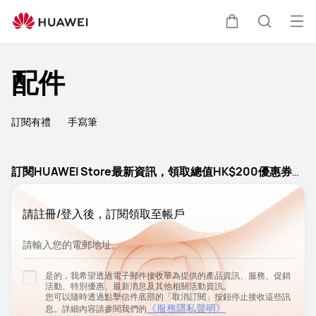
打
購物車
蒐索
配件
訂閱有禮
手寫筆
訂閱HUAWEI Store最新資訊，領取總值HK$200優惠券禮
包
請註冊/登入後，訂閱領取至帳戶
請輸入您的電郵地址。
是的，我希望透過電子郵件接收華為提供的產品資訊、服務、促銷
活動、特別優惠、最新消息及其他相關活動資訊。
您可以隨時透過點擊信件底部的「取消訂閱」按鈕停止接收這些訊
《服務隱私聲明》
息。詳細內容請參閱我們的