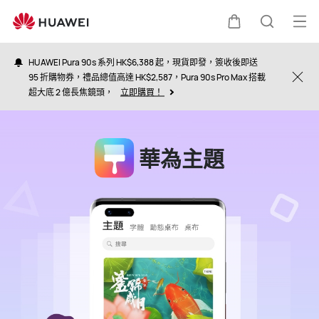
華
為
打
購
蒐
主
開
題
HUAWEI Pura 90s 系列 HK$6,388 起，現貨即發，簽收後即送
選
95 折購物券，禮品總值高達 HK$2,587，Pura 90s Pro Max 搭載
物
索
Clo
超大底 2 億長焦鏡頭，
立即購買！
單
車
華為主題