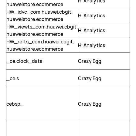
Hi Analytics
2 
huaweistore.ecommerce
HW_idvc_com.huawei.cbgit.
Hi Analytics
2 
huaweistore.ecommerce
HW_viewts_com.huawei.cbgit.
Hi Analytics
2 
huaweistore.ecommerce
HW_refts_com.huawei.cbgit.
Hi Analytics
2 
huaweistore.ecommerce
_ce.clock_data
Crazy Egg
1 
_ce.s
Crazy Egg
36
随
cebsp_
Crazy Egg
se
随