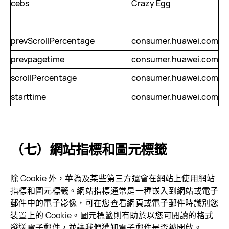
cebs
Crazy Egg
se
prevScrollPercentage
consumer.huawei.com
3
prevpagetime
consumer.huawei.com
3
scrollPercentage
consumer.huawei.com
3
starttime
consumer.huawei.com
3
（七）網站指標和圖元標籤
除 Cookie 外，華為及某些第三方還會在網站上使用網站
指標和圖元標籤。網站指標通常是一種嵌入到網站或電子
郵件中的電子影像，可在您查看網頁或電子郵件時識別您
裝置上的 Cookie。圖元標籤則有助於以您可閱讀的格式
發送電子郵件，並讓我們獲知電子郵件是否被
開啟。