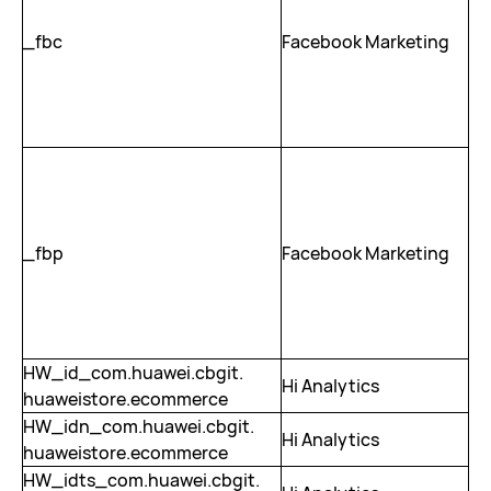
_fbc
Facebook Marketing
90
_fbp
Facebook Marketing
90
HW_id_com.huawei.cbgit.
Hi Analytics
2 
huaweistore.ecommerce
HW_idn_com.huawei.cbgit.
Hi Analytics
2 
huaweistore.ecommerce
HW_idts_com.huawei.cbgit.