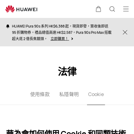
Cookies
打
購
蒐
開
HUAWEI Pura 90s 系列 HK$6,388 起，現貨即發，簽收後即送
選
95 折購物券，禮品總值高達 HK$2,587，Pura 90s Pro Max 搭載
物
索
Clo
超大底 2 億長焦鏡頭，
立即購買！
單
車
法律
使用條款
私隱聲明
Cookie
華為會如何使用 Cookie 和同類技術