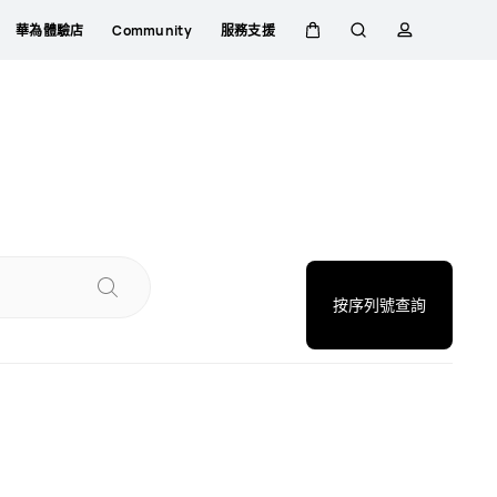
華為體驗店
Community
服務支援
購
蒐
簡
物
索
介
車
按序列號查詢