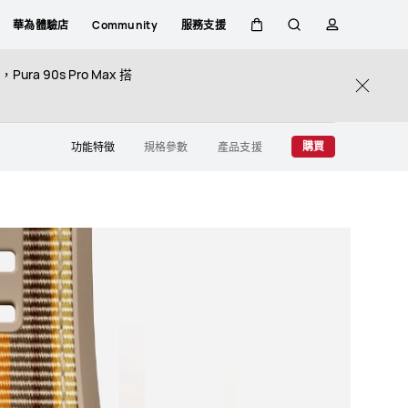
華為體驗店
Community
服務支援
購
蒐
簡
ra 90s Pro Max 搭
Close
物
索
介
購買
功能特徵
規格參數
產品支援
車