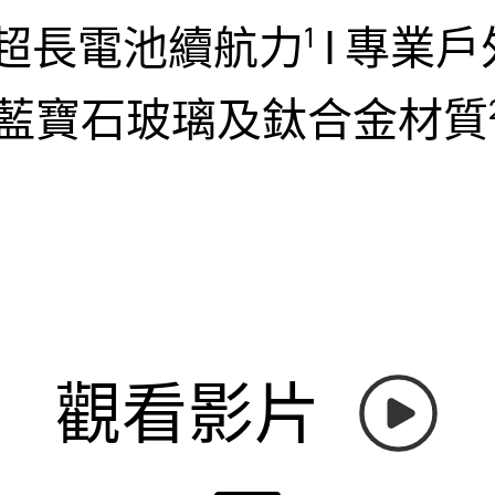
 天超長電池續航力
| 專業
1
藍寶石玻璃及鈦合金材質
觀看影片