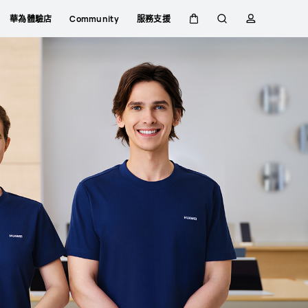
華為體驗店
Community
服務支援
購
蒐
簡
物
索
介
車