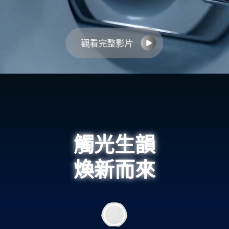
觀看完整影片
觸光生韻
觸光生韻
煥新而來
煥新而來