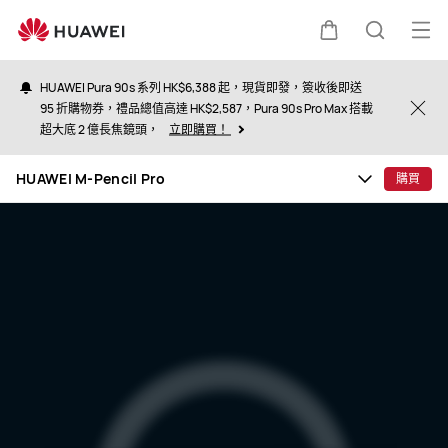
HUAWEI
M-
打
購
蒐
Pencil
開
Pro
HUAWEI Pura 90s 系列 HK$6,388 起，現貨即發，簽收後即送
選
95 折購物券，禮品總值高達 HK$2,587，Pura 90s Pro Max 搭載
物
索
Clo
超大底 2 億長焦鏡頭，
立即購買！
單
車
HUAWEI M-Pencil Pro
購買