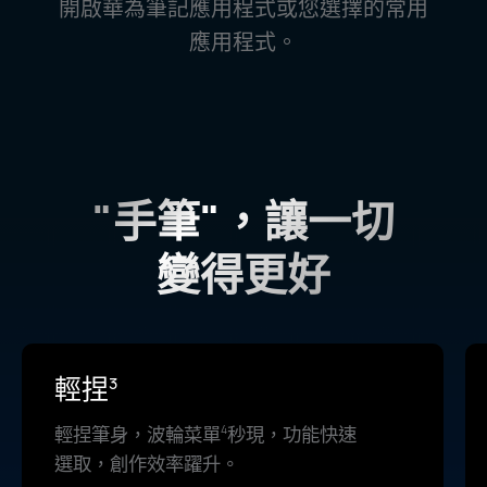
開啟華為筆記應用程式或您選擇的常用
應用程⁠式。
"手筆"，讓一切
變得更好
輕捏
3
輕捏筆身，波輪
菜單
秒現，功能快速
4
選取，創作效率躍⁠升。