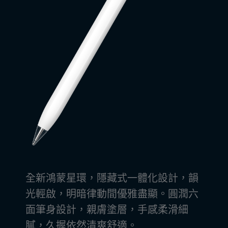
全新鴻蒙星環，隱藏式一體化設計，韻
光輕啟，明暗律動間優雅盡顯。圓潤六
面筆身設計，親膚塗層，手感柔滑細
膩，久握依然清爽舒⁠適。