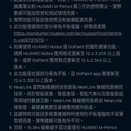
繪畫筆尖和 HUAWEI M-Pencil 第三代的透明筆尖。實際
數據可能因型號和測試環境而⁠異。
實際效能可能因使用情況和設備配置而⁠異。
此功能僅適用於部分華為平板電腦。詳情請瀏覽
https://consumer.huawei.com/en/support/content/e
n-us00737675/
。
如需使用 HUAWEI Notes 或 GoPaint 的圓形選單功能，
請將 HUAWEI Notes 應用程式更新至 12.4.3.255 以上版
本，或將 GoPaint 應用程式更新至 12.4.2.340 以上
版⁠本。
此功能僅支援部分華為平板，且 GoPaint app 需更新至
12.4.2.300 以上版⁠本。
NearLink 星閃無線通訊技術是指 NearLink 無線短距通訊
技術，用於智能裝置、智能家居、智能汽車以及智能製造
等領域的數據互動。NearLink 無線通訊系統由 NearLink
接取層、基礎業務層及基礎應用層所組⁠成。
延遲時間可能因多裝置連線時所使用的平板電腦和手寫筆
型號而異。實際體驗可能有所不⁠同。
目前，16,384 級壓感手寫功能僅在 HUAWEI M-Pencil