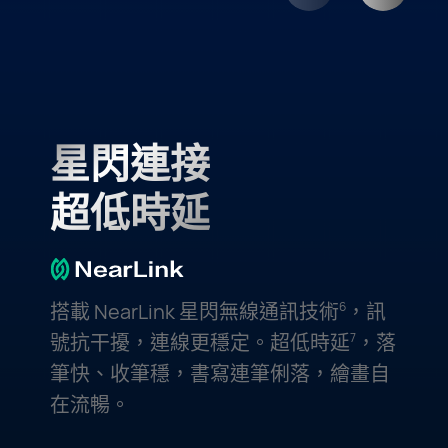
星閃連接
超低時延
搭載 NearLink 星閃無線通訊
技術
，
訊
6
號抗干擾，連線更穩定。超低
時延
，
落
7
筆快、收筆穩，書寫連筆俐落，繪畫自
在流⁠暢。