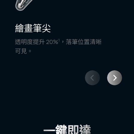
繪畫筆尖
透明度提升
20%
，
落筆位置清晰
1
2
可⁠見。
一鍵即達