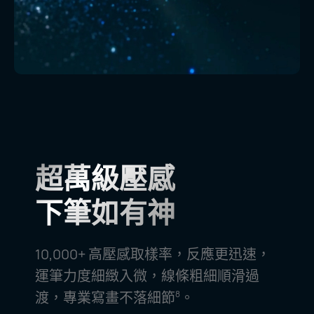
超萬級壓感
下筆如有神
10,000+ 高壓感取樣率，反應更迅速，
運筆力度細緻入微，
線條粗細順滑過
渡，專業寫畫不落
細節
。
8