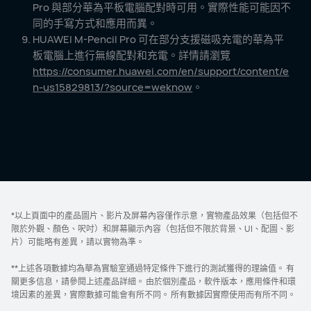
Pro 與部分華為平板電腦配對時可用。實際性能可能因不
同的手寫方式和應用而⁠異。
HUAWEI M-Pencil Pro 可在部分支援磁吸充電的華為平
板電腦上進行無線配對和充電。詳情請瀏覽
https://consumer.huawei.com/en/support/content/e
n-us15829813/?source=weknow
。
*以上頁面中的產品圖片、影片及屏幕內容僅作示意，實物產品效果（包括但不
限於外觀、顏色、呎吋）和屏幕顯示內容（包括但不限於背景、UI、配圖、影
片）可能略有差異，請以實物為準。
**上述各項數據均為華為實驗室通過特定條件下進行的測試獲得的理論值。 有
關更多信息，請參閱上述產品詳細。 由於個別產品，軟件版本，應用條件和環
境因素的差異，實際數據可能會有所不同。 所有數據因實際使用而有所不同。