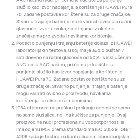
služilo kao izvor napajanja, a korišten je HUAWEI Pura
70. Zadane postavke korištene su za druge značajke.
Stvarno trajanje baterije može varirati ovisno o razini
glasnoće, izvoru zvuka, smetnjama iz okoline,
značajkama proizvoda i navikama korištenja.
Podaci o punjenju i trajanju baterije dolaze iz HUAWEI
laboratorijskih testova, u kojima je audio puštan 7
sati dnevno na razini glasnoće od 50% i s isključenim
ANC-om u AAC načinu, pri čemu je kućište za
punjenje služilo kao izvor napajanja, a korišten je
HUAWEI Pura 70. Zadane postavke korištene su za
druge značajke. Stvarno punjenje i trajanje baterije
mogu varirati ovisno o proizvodu, navikama
korištenja i okolišnim čimbenicima.
IP54 otpornost na prašinu i prskanje odnosi se samo
na same slušalice, ne i na kućište za punjenje. Ovaj
proizvod ne nudi profesionalnu vodootpornost, ali
ima ocjenu IP54 prema standardima IEC 60529 i GB/T
4208 kada je testiran u kontroliranim laboratorijskim