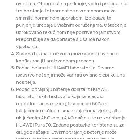
uvjetima. Otpornost na prskanje, vodu i prašinu nije
trajno stanje i otpornost se s vremenom može
smanjiti normalnom uporabom. Izbjegavajte
punjenje uređaja u vlažnim okruženjima. Oštećenje
uzrokovano tekućinom nije pokriveno jamstvom.
Preporučuje se da obrišete slušalice nakon
vježbanja.
Stvarna težina proizvoda može varirati ovisno o
konfiguraciji i proizvodnom procesu.
Podaci dolaze iz HUAWEI laboratorija. Stvarno
iskustvo nošenja može varirati ovisno o obliku uha
nositelja.
Podaci o trajanju baterije dolaze iz HUAWEI
laboratorijskih testova, u kojima je audio
reproduciran na razini glasnoće od 50% i s
isključenim načinom smanjenja šuma vjetra, ali s
uključenim ANC-om u AAC načinu, te uz korištenje
HUAWEI Pura 70. Zadane postavke korištene su za
druge značajke. Stvarno trajanje baterije može