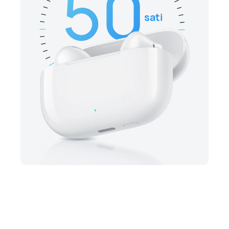
50
sati