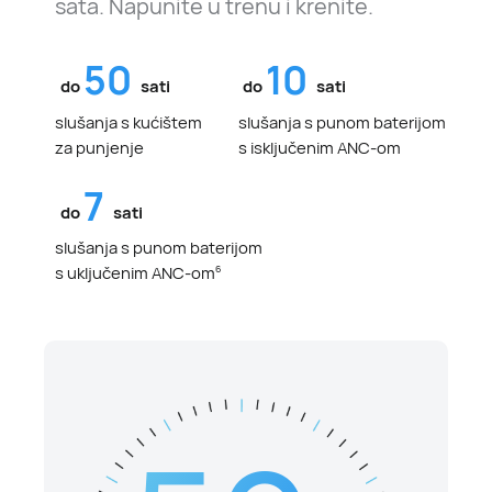
sata. Napunite u trenu i krenite.
50
10
do
sati
do
sati
slušanja s kućištem
slušanja s punom baterijom
za punjenje
s isključenim ANC-om
7
do
sati
slušanja s punom baterijom
s uključenim ANC-om
6