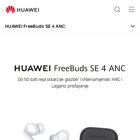
HUAWEI
FreeBuds
Otv
Hrvatski
SE
jelo
4
HUAWEI FreeBuds SE 4 ANC
ANC
Do 50 sati reprodukcije glazbe
| Višenamjenski ANC |
1
Lagano pristajanje