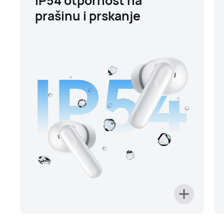
IP54 otpornost na
prašinu i prskanje