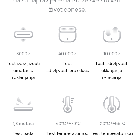
da su napravljene da izdrže sve što vam
život donese.
8000 ×
40.000 ×
10.000 ×
Test izdržljivosti
Test
Test izdržljivosti
umetanja
izdržljivosti prekidača
uklanjanja
i uklanjanja
i vraćanja
1,8 metara
–40℃/+70℃
–20℃/+55℃
Test pada
Test temperaturnog
Test temperaturnog