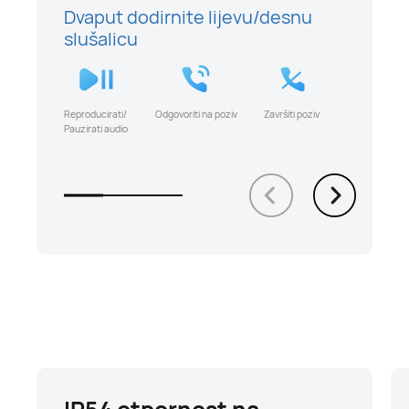
Dvaput dodirnite lijevu/desnu
slušalicu
Reproducirati/
Odgovoriti na poziv
Završiti poziv
Pauzirati audio