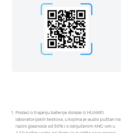
Podaci o trajanju baterije dolaze iz HUAWEI
laboratorijskih testova, u kojima je audio puštan na
razini glasnoće od 50% i s isključenim ANC-om u
AAC načinu rada, pri čemu je kućište za punjenje