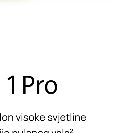
on visoke svjetline
ije pulsnog vala
2