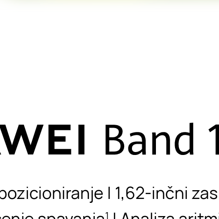
icioniranje | 1,62-inčni zasl
ćenje spavanja
| Analiza aritm
1