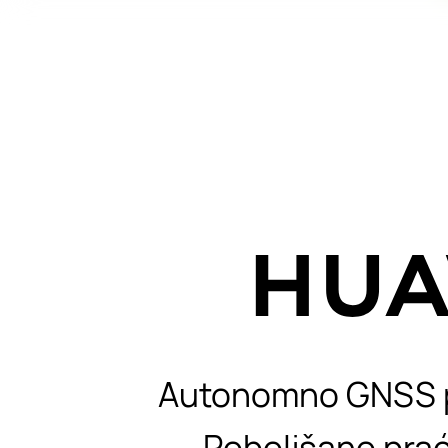
Autonomno GNSS poz
Poboljšano pra