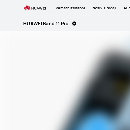
HUAWEI
Pametni telefoni
Nosivi uređaji
Aud
Band
11
HUAWEI Band 11 Pro
Pro