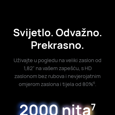
Svijetlo. Odvažno.
Prekrasno.
Uživajte u pogledu na veliki zaslon od
1,82" na vašem zapešću, s HD
zaslonom bez rubova i nevjerojatnim
omjerom zaslona i tijela od 80%
.
6
2000 nita
7