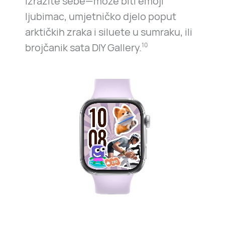
izrazite sebe—može biti emoji
ljubimac, umjetničko djelo poput
arktičkih zraka i siluete u sumraku, ili
brojčanik sata DIY Gallery.
10