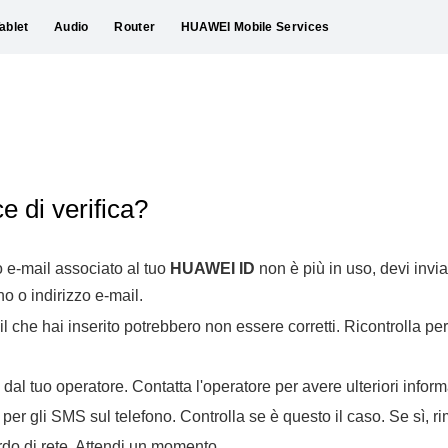
ablet
Audio
Router
HUAWEI Mobile Services
e di verifica?
zo e-mail associato al tuo
HUAWEI ID
non è più in uso, devi invia
o o indirizzo e-mail.
il che hai inserito potrebbero non essere corretti. Ricontrolla per
al tuo operatore. Contatta l'operatore per avere ulteriori inform
i per gli SMS sul telefono. Controlla se è questo il caso. Se sì, ri
do di rete. Attendi un momento.