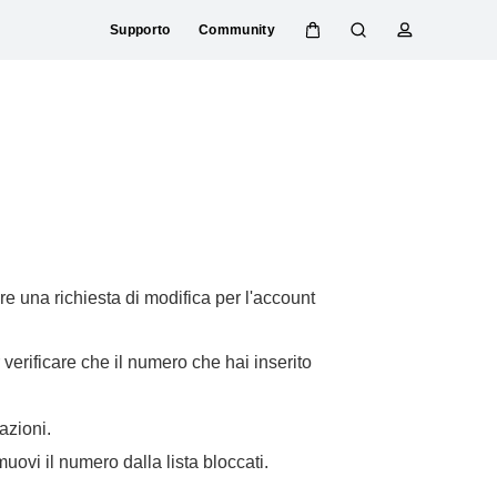
Supporto
Community
C
R
p
a
i
r
r
c
o
r
e
f
e
r
i
l
c
l
l
a
o
o
re una richiesta di modifica per l'account
 verificare che il numero che hai inserito
azioni.
muovi il numero dalla lista bloccati.