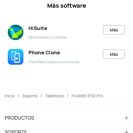
Más software
HiSuite
Más
Personaliza tu Celular.
Phone Clone
Más
Transfiere todos tus archivos
Inicio
Soporte
Teléfonos
HUAWEI P30 Pro
PRODUCTOS
SOPORTE