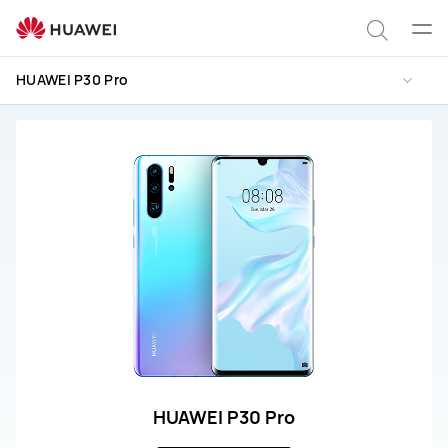
Servicio
y
Abrir
Búsqu
reparación
men
HUAWEI P30 Pro
del
HUAWEI
P30
Pro
HUAWEI P30 Pro