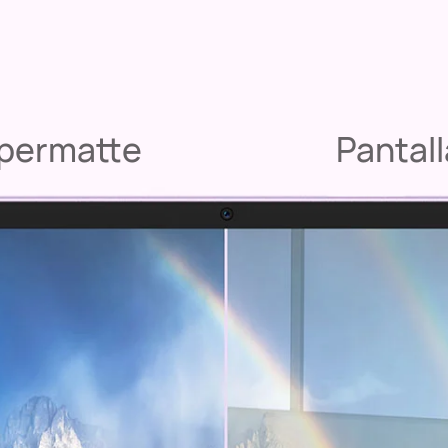
apermatte
Pantal