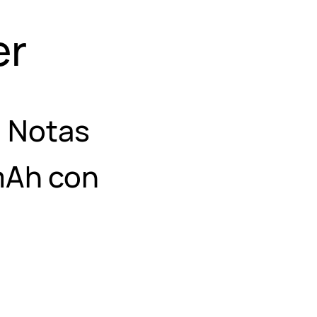
er
 Notas
 mAh con