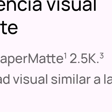
encia visual
nte
PaperMatte
2.5K.
1
3
visual similar a la