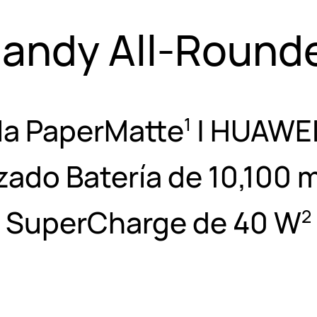
andy All-Round
la PaperMatte
|
HUAWEI
1
izado
Batería de 10,100
SuperCharge de 40 W
2