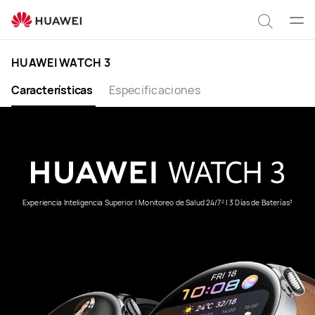
HUAWEI
WATCH
Abrir
Búsqu
3
men
HUAWEI WATCH 3
Características
Especificaciones
Experiencia Inteligencia Superior | Monitoreo de Salud 24/7
| 3 Días de Baterías
2
3