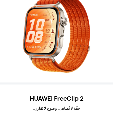
HUAWEI FreeClip 2
خفّة لا تُضاهى. وضوح لا يُقارن.