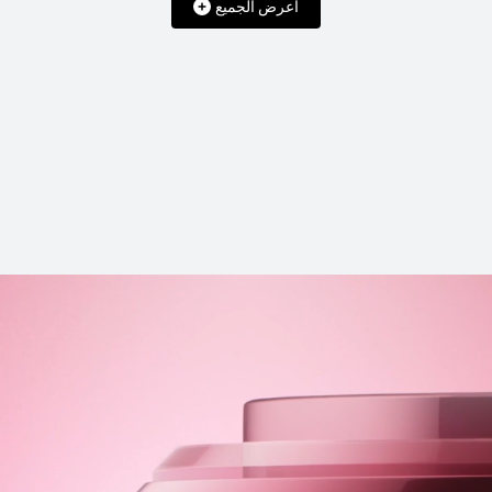
اعرض الجميع
 80
HUAW
شراء
تعرّف ع