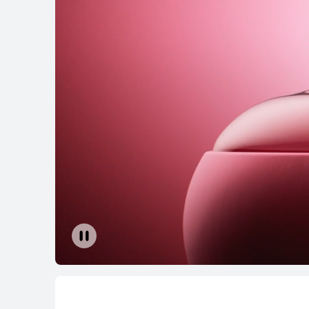
HUAWE
راء