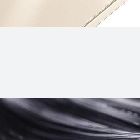
 X7
HUAWEI Mat
شراء
تعرّف ع