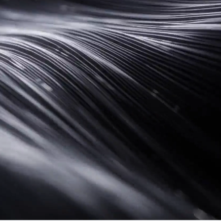
0 Pro
HU
شراء
تعرّف ع