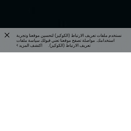
نستخدم ملفات تعريف الارتباط (الكوكيز) لتحسين موقعنا وتجربة
استخدامك. مواصلة تصفح موقعنا تعني قبولك سياسة ملفات
تعريف الارتباط (الكوكيز).
اكتشف المزيد
من هي HUAWEI