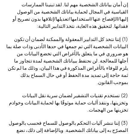
إن أمان بياناتك الشخصية مهم لنا. لقد تبنينا الممارسات
القياسية في المجال لحماية بياناتك الشخصية من الوصول
إليها/الإفصاح عنها/استخدامها/تعديلها/إتلافها بدون تصريح أو
فقدانها. لتحقيق هذه الغاية، نتخذ التدابير التالية:
(1) إننا نتخذ كل التدابير المعقولة والممكنة لضمان أن تكون
البيانات الشخصية التي تم جمعها في حدها الأدنى وذات صلة بما
هو ضروري في ما يتعلق بالأغراض التي تخضع البيانات من
أجلها للمعالجة. لن نحتفظ ببياناتك الشخصية لمدة تتجاوز ما
يلزم للوفاء بالأغراض المذكورة في هذا البيان، وذلك ما لم تكن
ثمة حاجة إلى تمديد مدة الحفظ أو في حال السماح بذلك
بموجب القانون.
(2) نستخدم تقنيات التشفير لضمان سرية نقل البيانات
وتخزينها، وننفذ آليات حماية موثوقًا بها لحماية البيانات وخوادم
تخزينها من الهجمات.
(3) إننا ننشر آليات التحكم بالوصول للسماح فحسب بالوصول
المصرّح به إلى بياناتك الشخصية. وبالإضافة إلى ذلك، نضع