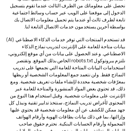
نحصل على معلوماتك من الطرف الثالث عندما تقوم بتسجيل
الدخول إلى موقعنا على الويب عبر حساب وسائط اجتماعية
تابعة لطرف ثالث أو عندما يتم تحميل معلومات الاتصال بك
بواسطة آخرين يستخدمون خدمات الاتصال التابعة لنا.
قد تستخدم المنتجات التي توفر خدمات الذكاء الاصطناعي (AI)
بيانات متاحة للعامة على الإنترنت لتدريب نماذج الذكاء
الاصطناعي. وعند الحصول على بيانات من أي موقع إلكتروني،
نلتزم ببروتوكول robots.txt الخاص بذلك الموقع. وتقتصر
استخدامات البيانات المتاحة للعامة التي نجمعها على تدريب
النماذج فقط. ولن نتعمد جمع المعلومات الشخصية أو ربطها
بمعرّفات شخصية محددة لإنشاء ملفات تعريف شخصية. ومع
ذلك، قد تحتوي بعض المواد المنشورة والمتاحة للعامة عبر
الإنترنت على معلومات شخصية. وقبل استخدام هذا النوع من
المحتوى لأغراض تدريب النماذج، سنتخذ تدابير تقنية ونبذل كل
جهد ممكن للكشف عن أي معلومات شخصية قد يحتوي عليها
وإزالتها، بما في ذلك بيانات بطاقات الهوية وأرقام الهواتف
المحمولة وأرقام الحسابات البنكية. نحترم حقوق صاحب
البيانات المتعلقة ببيانات المستخدمين في مختلف الولايات