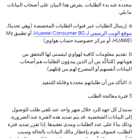
محددة عند بدء الطلبات. يفرض هذا البيان على أصحاب البيانات
ما يلي:
a. إرسال الطلبات عبر قنوات الطلبات المخصصة (وهي تحديدًا،
موقع الويب الرسمي لـ Huawei Consumer BG
، أو تطبيق My
HUAWEI، أو مركز خصوصية حساب هواوي).
b. تقديم معلومات كافية لهواوي ليتسنى لها التحقق من
هوياتهم (للتأكّد من أن الذين يبدؤون الطلبات هم أصحاب
البيانات أنفسهم أو المصرح لهم من قِبَلهم).
c. التأكد من أن طلباتهم محددة وقابلة للتنفيذ.
3 فترة معالجة الطلب
سنبذل كل جهد للرد خلال شهر واحد عند تلقي طلب للوصول
إلى البيانات الشخصية. قد يتم تمديد هذه الفترة عند الضرورة،
وذلك بناءً على عدد الطلبات ومدى تعقيدها. إذا تقرر تمديد فترة
الطلب، فسوف نقوم بإخطار مالك البيانات بالحالة وسبب