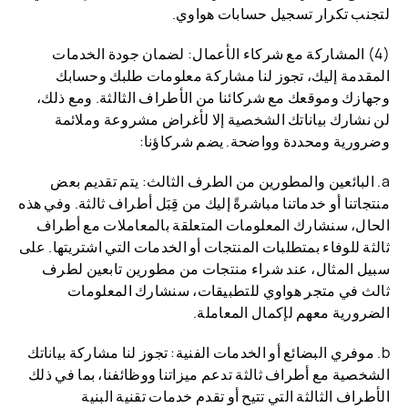
لتجنب تكرار تسجيل حسابات هواوي.
(4) المشاركة مع شركاء الأعمال: لضمان جودة الخدمات
المقدمة إليك، تجوز لنا مشاركة معلومات طلبك وحسابك
وجهازك وموقعك مع شركائنا من الأطراف الثالثة. ومع ذلك،
لن نشارك بياناتك الشخصية إلا لأغراض مشروعة وملائمة
وضرورية ومحددة وواضحة. يضم شركاؤنا:
a. البائعين والمطورين من الطرف الثالث: يتم تقديم بعض
منتجاتنا أو خدماتنا مباشرةً إليك من قِبَل أطراف ثالثة. وفي هذه
الحال، سنشارك المعلومات المتعلقة بالمعاملات مع أطراف
ثالثة للوفاء بمتطلبات المنتجات أو الخدمات التي اشتريتها. على
سبيل المثال، عند شراء منتجات من مطورين تابعين لطرف
ثالث في متجر هواوي للتطبيقات، سنشارك المعلومات
الضرورية معهم لإكمال المعاملة.
b. موفري البضائع أو الخدمات الفنية: تجوز لنا مشاركة بياناتك
الشخصية مع أطراف ثالثة تدعم ميزاتنا ووظائفنا، بما في ذلك
الأطراف الثالثة التي تتيح أو تقدم خدمات تقنية البنية