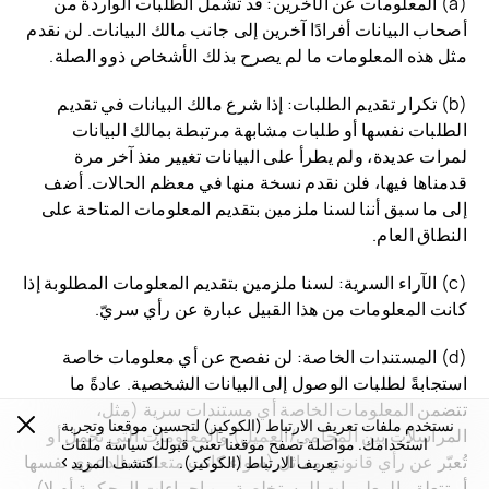
(a) المعلومات عن الآخرين: قد تشمل الطلبات الواردة من
أصحاب البيانات أفرادًا آخرين إلى جانب مالك البيانات. لن نقدم
مثل هذه المعلومات ما لم يصرح بذلك الأشخاص ذوو الصلة.
(b) تكرار تقديم الطلبات: إذا شرع مالك البيانات في تقديم
الطلبات نفسها أو طلبات مشابهة مرتبطة بمالك البيانات
لمرات عديدة، ولم يطرأ على البيانات تغيير منذ آخر مرة
قدمناها فيها، فلن نقدم نسخة منها في معظم الحالات. أضف
إلى ما سبق أننا لسنا ملزمين بتقديم المعلومات المتاحة على
النطاق العام.
(c) الآراء السرية: لسنا ملزمين بتقديم المعلومات المطلوبة إذا
كانت المعلومات من هذا القبيل عبارة عن رأي سريّ.
(d) المستندات الخاصة: لن نفصح عن أي معلومات خاصة
استجابةً لطلبات الوصول إلى البيانات الشخصية. عادةً ما
تتضمن المعلومات الخاصة أي مستندات سرية (مثل،
نستخدم ملفات تعريف الارتباط (الكوكيز) لتحسين موقعنا وتجربة
المراسلات بين المحامي/العميل) والمعلومات التي تحمل أو
استخدامك. مواصلة تصفح موقعنا تعني قبولك سياسة ملفات
تُعبّر عن رأي قانوني مماثل (سواء كانت متعلقة بالدعوى نفسها
تعريف الارتباط (الكوكيز).
اكتشف المزيد
أو تتعلق بالمعلومات المستخلصة من إجراءات المحكمة أم لا).