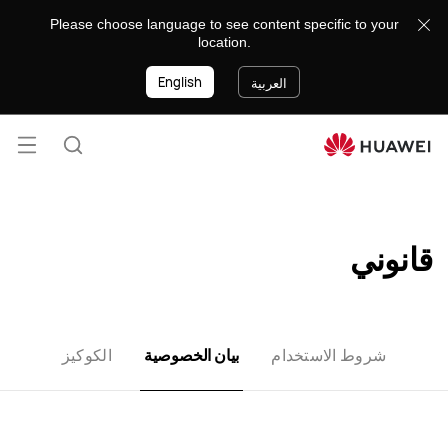
8888
Please choose language to see content specific to your
location.
English
العربية
فتح
البحث
القائ
قانوني
شروط الاستخدام
بيان الخصوصية
الكوكيز