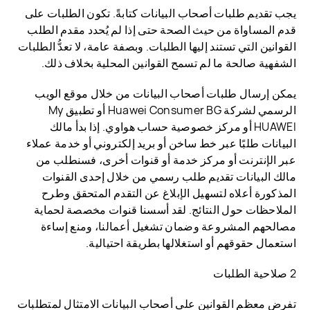
يجب تقديم طلبات أصحاب البيانات كتابةً. تكون الطلبات على
قدم المساواة من حيث الصحة حتى إذا لم يُحدد مقدم الطلب
القوانين التي تستند إليها الطلبات. وبصفة عامة، لا تعدُّ الطلبات
الشفهية صالحة ما لم تسمح القوانين المحلية بخلاف ذلك.
يمكن إرسال طلبات أصحاب البيانات من خلال موقع الويب
الرسمي لشركة Huawei Consumer BG أو تطبيق My
HUAWEI أو مركز خصوصية حساب هواوي. إذا بدأ مالك
البيانات طلبًا عبر خط ساخن أو بريد إلكتروني أو خدمة عملاء
عبر الإنترنت أو مركز خدمة أو قنوات أخرى، فسنطلب من
مالك البيانات تقديم طلب رسمي من خلال إحدى القنوات
المذكورة أعلاه لتسهيل الإبلاغ عن التقدم المتحقق وطرح
الملاحظات حول النتائج. لقد أسسنا قنوات مخصصة لحماية
مصالحهم المشروعة وضمان تشغيل أعمالنا، ومنع إساءة
استعمال حقوقهم أو استغلالها بطريقة احتيالية.
2 صلاحية الطلبات
تفرض معظم القوانين على أصحاب البيانات الامتثال لمتطلبات