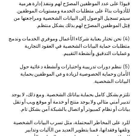
قيودًا على عدد الموظفين المصرّح لهم وننفذ إدارة هرمية
للأذونات بناءً على متطلبات الخدمة ومستويات الموظفين.
سيتم تسجيل الوصول إلى البيانات الشخصية ومراجعتها من
قِبَل الموظفين المصرّح لهم بذلك بشكل منتظم.
(4) نحن نختار بعناية شركاء الأعمال وموفري الخدمات وندمج
متطلبات حماية البيانات الشخصية في العقود التجارية
وعمليات التدقيق وأنشطة التقييم.
(5) ننظم دورات تدريبية واختبارات وأنشطة دعائية حول
الأمان وحماية الخصوصية لزيادة وعي الموظفين بحماية
البيانات الشخصية.
نلتزم بشكل كامل بحماية بياناتك الشخصية. ومع ذلك، لا يوجد
تدبير أمني مثالي ولا يوجد منتج أو خدمة أو موقع ويب أو نقل
بيانات أو نظام كمبيوتر أو اتصال بالشبكة آمن بشكل تام.
للرد على المخاطر المحتملة، مثل تسرب البيانات الشخصية
وتلفها وفقدانها، قمنا بتطوير العديد من الآليات وتدابير