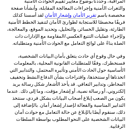
المراقبة، وحددنا بوضوح معايير تقييم الحوادث الأمنية
والثغرات الأمنية وإجراءات المعالجة المقابلة، وأنشأنا صفحة
مخصصة باسم
تقرير الأمان وإشعار الأمان
لقد أسسنا كذلك
فريقًا مخصصًا للاستجابة لطوارئ الأمان لتنفيذ الخطط الأمنية
الطارئة، وتقليل الخسائر، والتحليل، وتحديد الموقع، والمعالجة،
ولإجراء عمليات التتبع العكسي/المقاومة مع الإدارات ذات
الصلة بناءً على لوائح التعامل مع الحوادث الأمنية ومتطلباته.
وفي حال وقوع أي حادث يتعلق بأمان البيانات الشخصية،
فسنخطرك، وفقًا للمتطلبات القانونية المحلية، بالمعلومات
الأساسية حول الحادث الأمني وتأثيره المحتمل، والتدابير التي
اتخذناها أو سنتخذها، واقتراحات بشأن الدفاع النشط وتخفيف
المخاطر، وتدابير التعافي. قد يأخذ الأشعار شكل رسالة بريد
إلكتروني، أو رسالة نصية، أو إشعار مؤقت، وما إلى ذلك. عندما
يكون من الصعب إبلاغ أصحاب البيانات بشكل فردي، سنتخذ
التدابير المناسبة والفعالة لإصدار إشعار أمان. بالإضافة إلى
ذلك، سنقوم أيضًا بالإبلاغ عن حالة التعامل مع حوادث أمان
البيانات الشخصية على النحو المطلوب بواسطة السلطات
الرقابية.