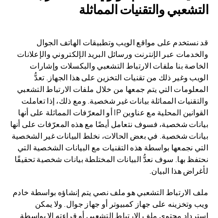
التشعبي والتقنيات المماثلة
قد نستخدم على مواقع الويب وتطبيقات الهاتف الجوال
والخدمات عبر الإنترنت ورسائل البريد الإلكتروني والإعلانات
الخاصة بنا ملفات الارتباط التشعبي والبكسلات وإشارات
الويب وغير ذلك من تقنيات التخزين على هذا الجهاز. تعدُّ
المعلومات التي يتم جمعها من خلال ملفات الارتباط التشعبي
والتقنيات المماثلة بيانات غير شخصية. ومع ذلك، إذا تعاملت
القوانين المحلية مع عناوين IP أو المعرّفات المماثلة على أنها
بيانات شخصية، فسوف نتعامل أيضًا مع هذه المعرّفات على أنها
بيانات شخصية. في بعض الحالات، نخلط البيانات غير الشخصية
التي نجمعها بواسطة هذه التقنيات مع البيانات الشخصية التي
نحتفظ بها. سوف نعدُّ البيانات المختلطة بيانات شخصية تحقيقًا
لأغراض هذا البيان.
ملف الارتباط التشعبي هو ملف نصي يتم إنشاؤه بواسطة خادم
ويب وتخزينه على جهاز كمبيوتر أو جهاز جوال. ولا يمكن
استرداد محتوى ملف الارتباط التشعبي أو قراءته إلا بواسطة