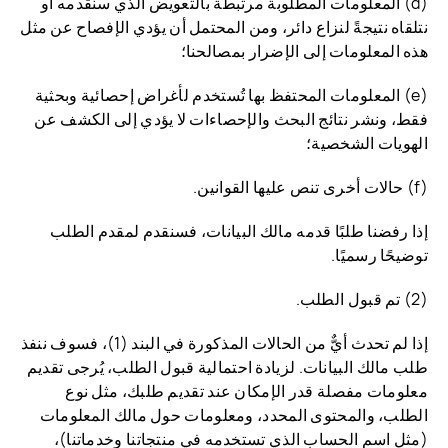
(d) المعلومات المطلوبة مرتبطة بالتعويض الذي سنقدمه أو
نتلقاه نتيجةً لنزاع دائر، ومن المحتمل أن يؤدي الإفصاح عن مثل
هذه المعلومات إلى الإضرار بمصالحنا؛
(e) المعلومات المحتفظ بها تُستخدم لأغراض إحصائية وبحثية
فقط، ونشر نتائج البحث والإحصاءات لا يؤدي إلى الكشف عن
الهويات الشخصية؛
(f) حالات أخرى تنص عليها القوانين.
إذا رفضنا طلبًا قدمه مالك البيانات، فسنقدم لمقدم الطلب
توضيحًا رسميًا.
(2) تم قبول الطلب.
إذا لم تحدث أيٌّ من الحالات المذكورة في البند (1)، فسوف ننفذ
طلب مالك البيانات. لزيادة احتمالية قبول الطلب، يُرجى تقديم
معلومات مفصلة قدر الإمكان عند تقديم طلبك، مثل نوع
الطلب، والمحتوى المحدد، ومعلومات حول مالك المعلومات
(مثل اسم الحساب الذي تستخدمه في منتجاتنا وخدماتنا)،