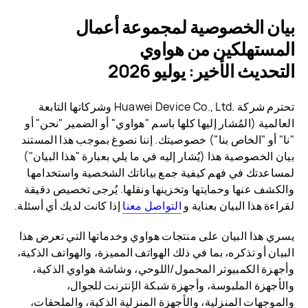
بيان الخصوصية لمجموعة أعمال
المستهلكين من هواوي
التحديث الأخير: يوليو 2026
تحترم شركة Huawei Device Co., Ltd.‎ وشركاتها التابعة
العالمية (المُشار إليها كلها باسم "هواوي" أو الضمير "نحن" أو
"نا" أو "الخاص بنا") خصوصيتك. إننا نصوغ بموجب هذا المستند
بيان الخصوصية هذا (يُشار إليه في ما يلي بعبارة "هذا البيان")
لمساعدتك في فهم كيفية جمع بياناتك الشخصية واستخدامها
والكشف عنها وحمايتها وتخزينها ونقلها. يُرجى تخصيص دقيقة
لقراءة هذا البيان بعناية و
التواصل معنا
إذا كانت لديك أي أسئلة.
يسري هذا البيان على منتجات هواوي وخدماتها التي تعرض هذا
البيان أو تذكره، بما في ذلك الهواتف المميزة، والهواتف الذكية،
وأجهزة الكمبيوتر المحمول/اللوحي، وشاشة هواوي الذكية،
والأجهزة الملبوسة، وأجهزة شبكة الإنترنت للجوال،
والموجهات المنزلية، والأجهزة المنزلية الذكية، والملحقات،