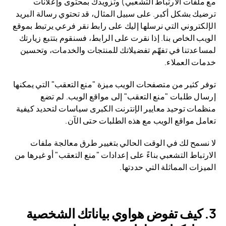
مع ملفات الارتباط التشعبي) وتزويدك بمحتوى وإعلانات
ترضيك بشكل أكبر. على سبيل المثال، قد تحتوي رسالة البريد
الإلكتروني التي نرسلها إليك على رابط نقر فرعي يرتبط بموقع
الويب الخاص بنا. إذا نقرت على الرابط، فسنقوم بتتبع زيارتك
لمساعدتنا في تفهّم تفضيلاتك للمنتجات والخدمات، وتحسين
خدمات العملاء.
توفر كثير من متصفحات الويب ميزة "منع التعقب" التي يمكنها
إرسال طلبات "منع التعقب" إلى مواقع الويب. لم تضع
منظمات توحيد معايير الإنترنت الكبرى سياسات لتحديد كيفية
تعامل مواقع الويب مع هذه الطلبات حتى الآن.
لا نسمح لك في الوقت الحالي بتغيير طرق معالجة ملفات
الارتباط التشعبي بناءً على إعدادات "منع التعقب" أو غيرها من
الميزات المماثلة التي حددتها.
كيف تفوض هواوي بياناتك الشخصية