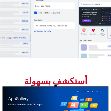
أستكشف بسهولة