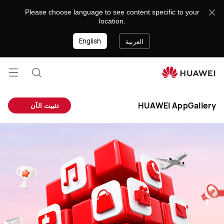
8888
Please choose language to see content specific to your
location.
English
العربية
فتح
البحث
القائ
HUAWEI AppGallery
تثبيت الآن