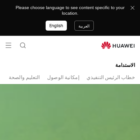
8888
Please choose language to see content specific to your
location.
English
العربية
فتح
البحث
القائ
الاستدامة
خطاب الرئيس التنفيذي
إمكانية الوصول
التعليم والصحة
ا