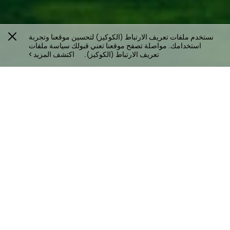
نستخدم ملفات تعريف الارتباط (الكوكيز) لتحسين موقعنا وتجربة
استخدامك. مواصلة تصفح موقعنا تعني قبولك سياسة ملفات
تعريف الارتباط (الكوكيز).
اكتشف المزيد