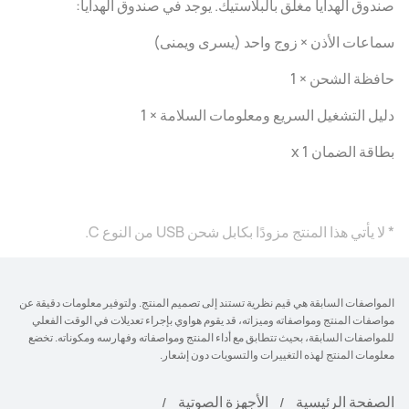
صندوق الهدايا مغلق بالبلاستيك. يوجد في صندوق الهدايا:
سماعات الأذن × زوج واحد (يسرى ويمنى)
حافظة الشحن × 1
دليل التشغيل السريع ومعلومات السلامة × 1
بطاقة الضمان x 1
* لا يأتي هذا المنتج مزودًا بكابل شحن USB من النوع C.
المواصفات السابقة هي قيم نظرية تستند إلى تصميم المنتج. ولتوفير معلومات دقيقة عن
مواصفات المنتج ومواصفاته وميزاته، قد يقوم هواوي بإجراء تعديلات في الوقت الفعلي
للمواصفات السابقة، بحيث تتطابق مع أداء المنتج ومواصفاته وفهارسه ومكوناته. تخضع
معلومات المنتج لهذه التغييرات والتسويات دون إشعار.
الصفحة الرئيسية
الأجهزة الصوتية