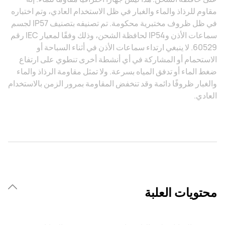
مقاوم للرذاذ والماء والغبار في ظل الاستخدام العادي، وتم اختباره
في ظل ظروف مختبرية محكومة. تم تصنيفه بتصنيف IP57 لجسم
سماعات الأذن وIP54 لحافظة الشحن، وذلك وفقًا لمعيار IEC رقم
60529. لا ينبغي ارتداء سماعات الأذن في أثناء السباحة أو
الاستحمام أو المشاركة في أي أنشطة أخرى تنطوي على ارتفاع
ضغط الماء أو تدفق المياه بسرعة. ولا تمثل مقاومة الرذاذ والماء
والغبار ظروفًا دائمة وقد تنخفض المقاومة بمرور الزمن بالاستخدام
العادي.
محتويات العلبة