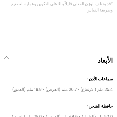
*قد يختلف الوزن الفعلي قليلاً بناءً على التكوين وعملية التصنيع
وطريقة القياس.
الأبعاد
سماعات الأذن:
25.4 ملم (الارتفاع) × 26.7 ملم (العرض) × 18.8 ملم (العمق)
حافظة الشحن:
50.0 ملم (الطول) × 49.6 ملم (العرض) × 25.0 ملم (العمق)