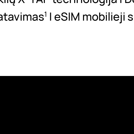
atavimas
| eSIM mobilieji
1