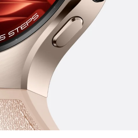
904L nerūdijantis
ką tvirto ir
u
, kuris yra
4