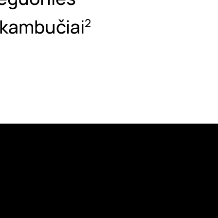
 skambučiai
2