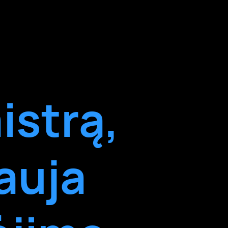
istrą,
Nauja