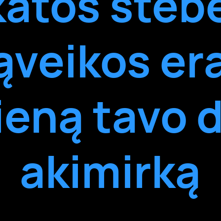
katos steb
sąveikos er
ieną tavo 
akimirką