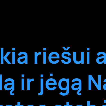
kia riešui a
lą ir jėgą 