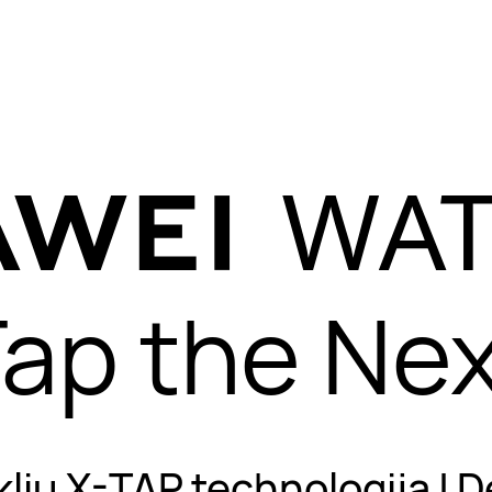
i tvirtas detalė
mai lengvas ka
dėvėjimui.
ap the Ne
iklių X-TAP technologija |