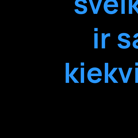
svei
ir 
kiekv