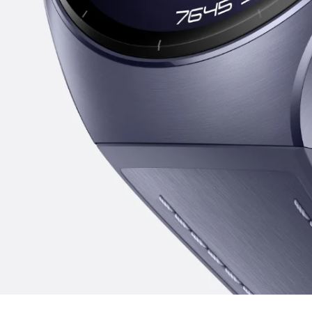
Aeronau
Užsekite an
išskirtinio