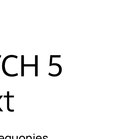
ms, tačiau
sdieniam
xt
 Deguonies