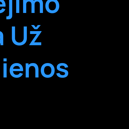
ėjimo
a Už
dienos