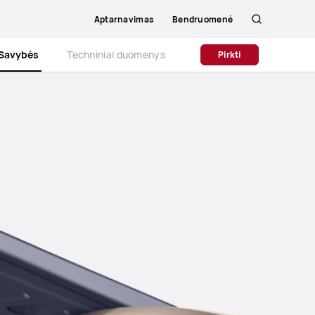
Aptarnavimas
Bendruomenė
Paieška
Savybės
Techniniai duomenys
Pirkti