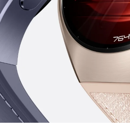
tikos klases titanas
t savo riešo kaž
 su titano korpus