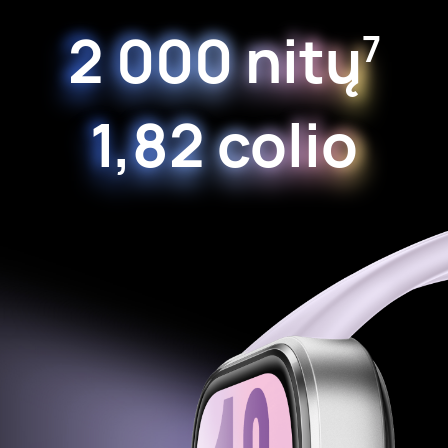
2 000 nitų
7
1,82 colio