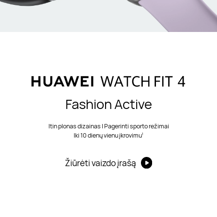
Fashion Active
Itin plonas dizainas | Pagerinti sporto režimai
1
Iki 10 dienų vienu įkrovimu
Žiūrėti vaizdo įrašą