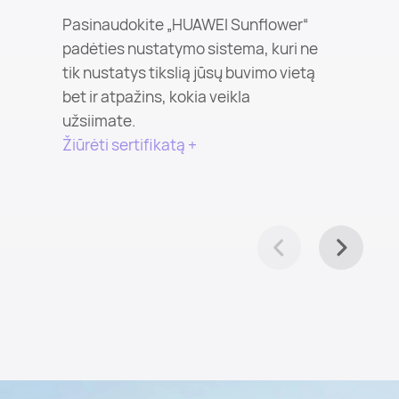
Pasinaudokite „HUAWEI Sunflower“
padėties nustatymo sistema, kuri ne
tik nustatys tikslią jūsų buvimo vietą
bet ir atpažins, kokia veikla
užsiimate.
Žiūrėti sertifikatą +