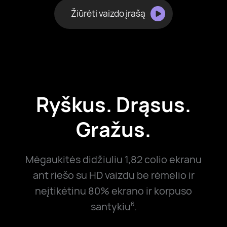
Žiūrėti vaizdo įrašą
Ryškus. Drąsus.
Gražus.
Mėgaukitės didžiuliu 1,82 colio ekranu
ant riešo su HD vaizdu be rėmelio ir
neįtikėtinu 80% ekrano ir korpuso
santykiu
.
6