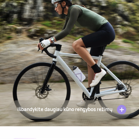
Išbandykite daugiau kūno rengybos režimų