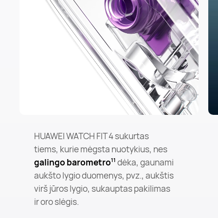
HUAWEI WATCH FIT 4 sukurtas
tiems, kurie mėgsta nuotykius, nes
galingo barometro
dėka, gaunami
11
aukšto lygio duomenys, pvz., aukštis
virš jūros lygio, sukauptas pakilimas
ir oro slėgis.