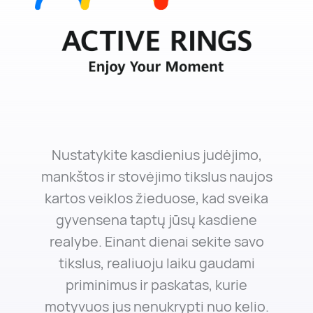
Nustatykite kasdienius judėjimo,
mankštos ir stovėjimo tikslus naujos
kartos veiklos žieduose, kad sveika
gyvensena taptų jūsų kasdiene
realybe. Einant dienai sekite savo
tikslus, realiuoju laiku gaudami
priminimus ir paskatas, kurie
motyvuos jus nenukrypti nuo kelio.