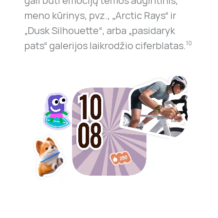
gali būti emocijų temos augintinis,
meno kūrinys, pvz., „Arctic Rays“ ir
„Dusk Silhouette“, arba „pasidaryk
pats“ galerijos laikrodžio ciferblatas.
10