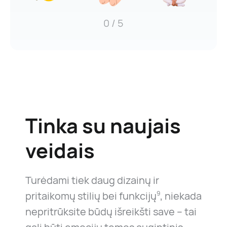
0
/ 5
Tinka su
naujais
veidais
Turėdami tiek daug dizainų ir
pritaikomų stilių bei funkcijų
, niekada
9
nepritrūksite būdų išreikšti save – tai