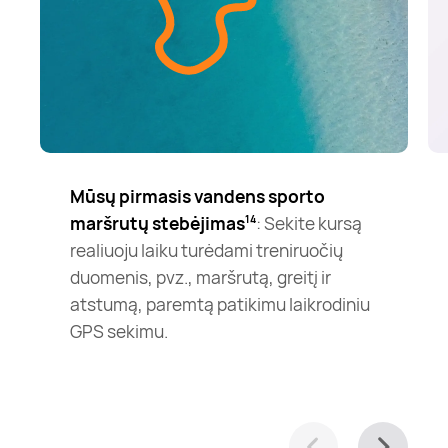
Mūsų pirmasis vandens sporto
maršrutų stebėjimas
: Sekite kursą
14
realiuoju laiku turėdami treniruočių
duomenis, pvz., maršrutą, greitį ir
atstumą, paremtą patikimu laikrodiniu
GPS sekimu.