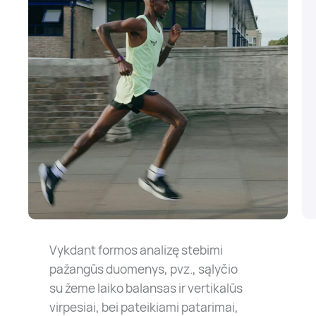
Vykdant formos analizę stebimi
pažangūs duomenys, pvz., sąlyčio
su žeme laiko balansas ir vertikalūs
virpesiai, bei pateikiami patarimai,