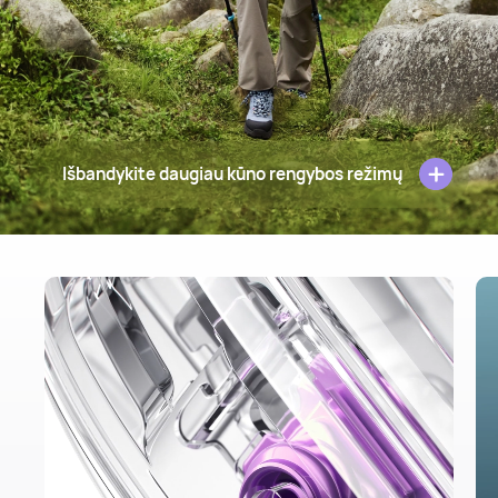
Išbandykite daugiau kūno rengybos režimų