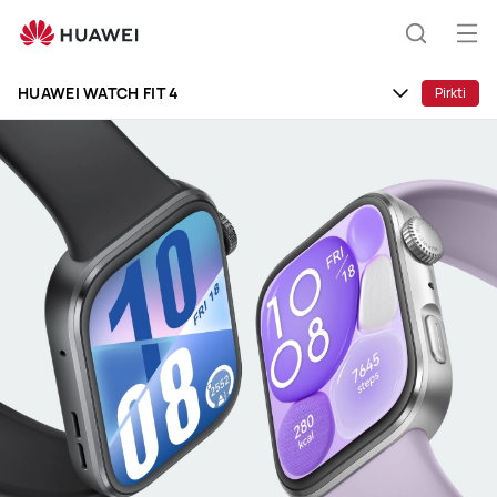
HUAWEI
WATCH
Ati
Paieška
FIT
men
4
HUAWEI WATCH FIT 4
Pirkti