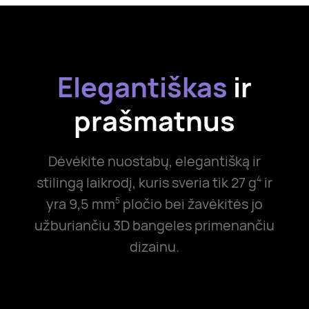
Elegantiškas
ir
prašmatnus
Dėvėkite nuostabų, elegantišką ir
stilingą laikrodį, kuris sveria tik
27 g
ir
4
yra 9,5 mm
pločio bei žavėkitės jo
5
užburiančiu 3D bangeles primenančiu
dizainu.