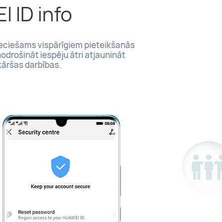
I ID info
pieciešams vispārīgiem pieteikšanās
nodrošināt iespēju ātri atjaunināt
kāršas darbības.