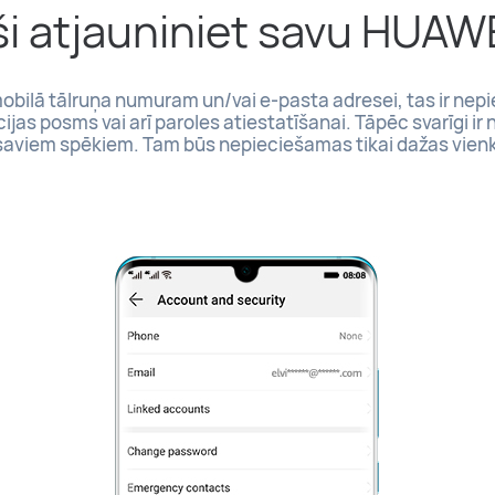
i atjauniniet savu HUAWE
 mobilā tālruņa numuram un/vai e-pasta adresei, tas ir ne
ijas posms vai arī paroles atiestatīšanai. Tāpēc svarīgi ir 
saviem spēkiem. Tam būs nepieciešamas tikai dažas vien