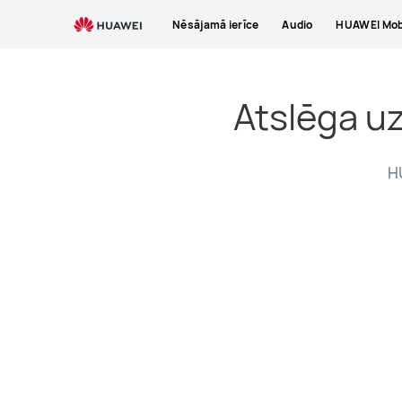
HUAWEI
Nēsājamā ierīce
Audio
HUAWEI Mobi
ID
Atslēga u
H