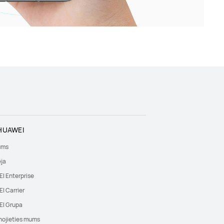
HUAWEI
ums
ēja
I Enterprise
I Carrier
I Grupa
nojieties mums