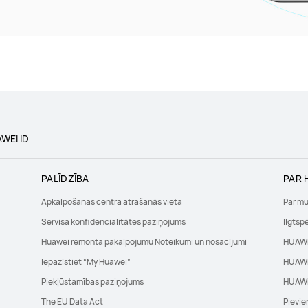
WEI ID
PALĪDZĪBA
PAR 
Apkalpošanas centra atrašanās vieta
Par m
Servisa konfidencialitātes paziņojums
Ilgtsp
Huawei remonta pakalpojumu Noteikumi un nosacījumi
HUAWE
Iepazīstiet “My Huawei”
HUAWE
Piekļūstamības paziņojums
HUAWE
The EU Data Act
Pievie