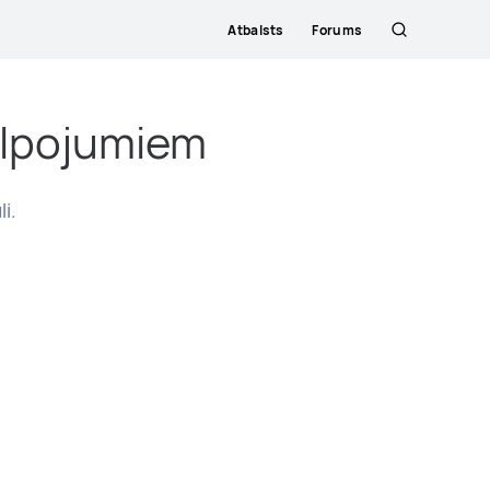
Atbalsts
Forums
Meklēšana
alpojumiem
i.