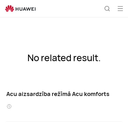
Atv
Meklēša
izvē
No related result.
Acu aizsardzība režīmā Acu komforts