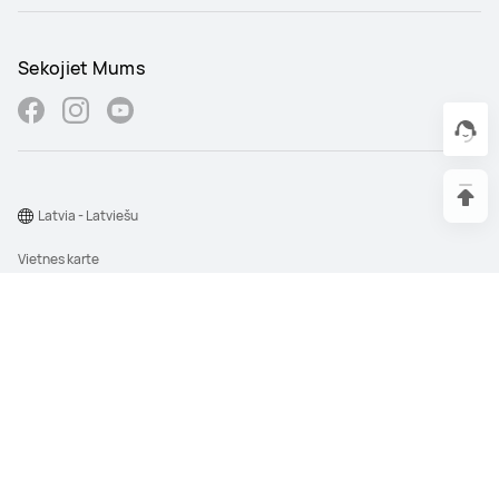
Sekojiet Mums
Latvia - Latviešu
Vietnes karte
Lietošanas noteikumi
Paziņojums par konfidencialitāti
Sīkfaili
Sīkdatņu iestatījumi
©2026 Huawei Device Co., Ltd. Visas tiesības aizsargātas.