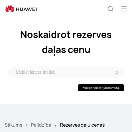
Sparepart-
Price
Atv
Meklēša
izvē
Noskaidrot rezerves
daļas cenu
Meklēt pēc sērijas numura
Sākums
Palīdzība
Rezerves daļu cenas