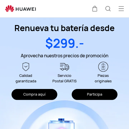
Reemplazo
de
Abri
Carrito
Búsque
Batería
me
HUAWEI
Renueva tu batería desde
$299.-
Aprovecha nuestros precios de promoción
Calidad
Servicio
Piezas
garantizada
Postal GRATIS
originales
Compra aquí
Participa