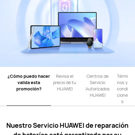
¿Cómo puedo hacer
Revisa el
Centros de
Térmi
valida
esta
precio
de tu
Servicio
nos y
promoción?
HUAWEI
Autorizados
condi
HUAWEI
cione
s
Nuestro Servicio HUAWEI de reparación
de baterías está garantizado por su