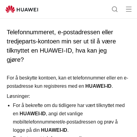
Åp
S
en
ø
me
k
Telefonnummeret, e-postadressen eller
ny
tredjeparts-kontoen min ser ut til å være
tilknyttet en HUAWEI-ID, hva kan jeg
gjøre?
For å beskytte kontoen, kan et telefonnummer eller en e-
postadresse kun registreres med en
HUAWEI-ID
.
Løsninger:
For å bekrefte om du tidligere har vært tilknyttet med
en
HUAWEI-ID
, angi det vanlige
mobiltelefonnummeret/e-postadressen og prøv å
logge på din
HUAWEI-ID
.