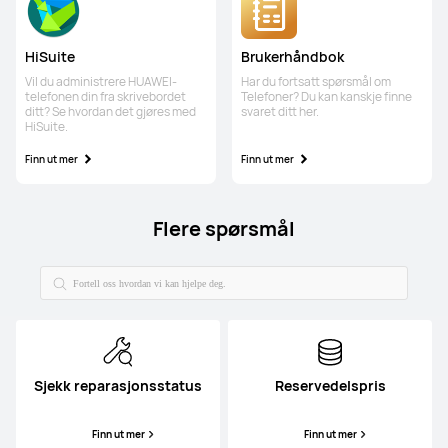
HiSuite
Brukerhåndbok
Vil du administrere HUAWEI-
Har du fortsatt spørsmål om
telefonen din fra skrivebordet
Telefoner? Du kan kanskje finne
ditt? Se hvordan det gjøres med
svaret ditt her.
HiSuite.
Finn ut mer
Finn ut mer
Flere spørsmål
Sjekk reparasjonsstatus
Reservedelspris
Finn ut mer
Finn ut mer