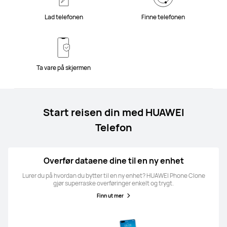
Lad telefonen
Finne telefonen
Ta vare på skjermen
Start reisen din med HUAWEI
Telefon
Overfør dataene dine til en ny enhet
Lurer du på hvordan du bytter til en ny enhet? HUAWEI Phone Clone
gjør superraske overføringer enkelt og trygt.
Finn ut mer