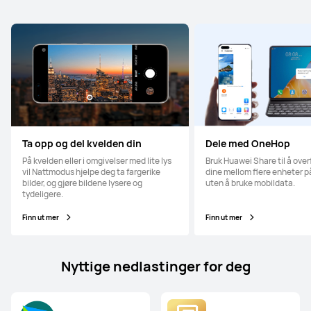
Ta opp og del kvelden din
Dele med OneHop
På kvelden eller i omgivelser med lite lys
Bruk Huawei Share til å over
vil Nattmodus hjelpe deg ta fargerike
dine mellom flere enheter 
bilder, og gjøre bildene lysere og
uten å bruke mobildata.
tydeligere.
Finn ut mer
Finn ut mer
Nyttige nedlastinger for deg