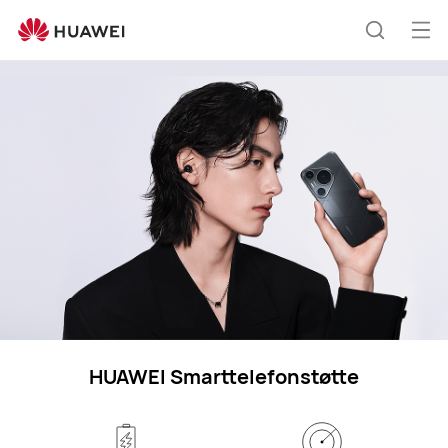
phones
Åp
Søk
me
HUAWEI Smarttelefonstøtte