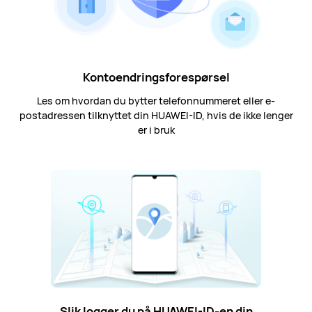
Kontoendringsforespørsel
Les om hvordan du bytter telefonnummeret eller e-
postadressen tilknyttet din HUAWEI-ID, hvis de ikke lenger
er i bruk
Slik logger du på HUAWEI-ID-en din