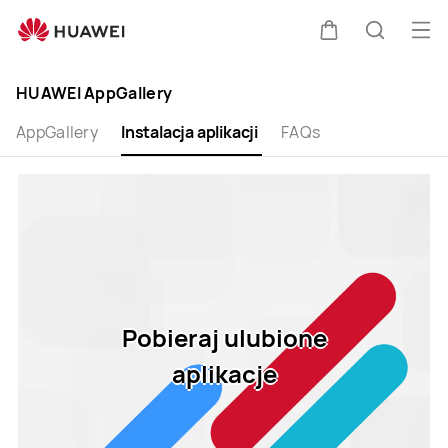
Pobieraj
ulubione
Otw
Wózek
Szukaj
aplikacjie
me
Clo
HUAWEI AppGallery
AppGallery
Instalacja aplikacji
FAQs
Pobieraj ulubione
aplikacje