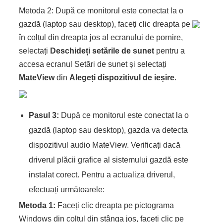
Metoda 2: După ce monitorul este conectat la o
gazdă (laptop sau desktop), faceți clic dreapta pe
în colțul din dreapta jos al ecranului de pornire,
selectați
Deschideți setările de sunet
pentru a
accesa ecranul Setări de sunet și selectați
MateView
din
Alegeți dispozitivul de ieșire
.
Pasul 3:
După ce monitorul este conectat la o
gazdă (laptop sau desktop), gazda va detecta
dispozitivul audio MateView. Verificați dacă
driverul plăcii grafice al sistemului gazdă este
instalat corect. Pentru a actualiza driverul,
efectuați următoarele:
Metoda 1:
Faceți clic dreapta pe pictograma
Windows din colțul din stânga jos, faceți clic pe