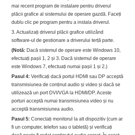
mai recent program de instalare pentru driverul
plăcii grafice al sistemului de operare gazdă. Faceți
dublu clic pe program pentru a instala driverul.
3. Actualizați driverul plăcii grafice utilizând
software-ul de gestionare a driverului terță parte.
(Notă:
Dacă sistemul de operare este Windows 10,
efectuați pașii 1, 2 și 3. Dacă sistemul de operare
este Windows 7, efectuați numai pașii 1 și 2.)
Pasul 4:
Verificați dacă portul HDMI sau DP acceptă
transmisiunea de conținut audio și video și dacă se
utilizează un port DVI/VGA la HDMI/DP. Aceste
porturi acceptă numai transmisiunea video și nu
acceptă transmisiunea audio.
Pasul 5:
Conectați monitorul la alt dispozitiv (cum ar
fi un computer, telefon sau o tabletă) și verificați