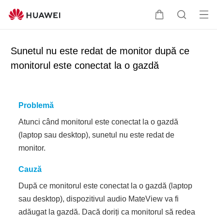
De
C
C
sc
ă
ă
hid
r
u
Sunetul nu este redat de monitor după ce
eți
u
t
monitorul este conectat la o gazdă
me
c
a
niul
i
r
o
e
r
Problemă
u
Atunci când monitorul este conectat la o gazdă
l
(laptop sau desktop), sunetul nu este redat de
monitor.
Cauză
După ce monitorul este conectat la o gazdă (laptop
sau desktop), dispozitivul audio MateView va fi
adăugat la gazdă. Dacă doriți ca monitorul să redea