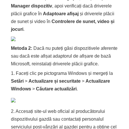
Manager dispozitiv
, apoi verificați dacă driverele
plăcii grafice în
Adaptoare afișaj
și driverele plăcii
de sunet și video în
Controlere de sunet, video și
jocuri
.
Metoda 2:
Dacă nu puteți găsi dispozitivele aferente
sau dacă este afișat adaptorul de afișare de bază
Microsoft, reinstalați driverele plăcii grafice.
1. Faceți clic pe pictograma Windows și mergeți la
Setări
>
Actualizare și securitate
>
Actualizare
Windows
>
Căutare actualizări
.
2. Accesați site-ul web oficial al producătorului
dispozitivului gazdă sau contactați personalul
serviciului post-vânzări al gazdei pentru a obține cel