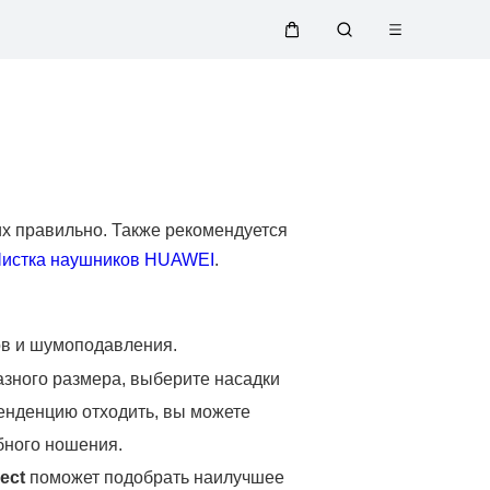
Открыть
Щупальца
Поиск
меню
по
сайту
 их правильно. Также рекомендуется
истка наушников HUAWEI
.
ов и шумоподавления.
зного размера, выберите насадки
тенденцию отходить, вы можете
бного ношения.
ect
поможет подобрать наилучшее