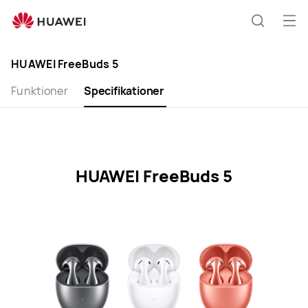
HUAWEI
FreeBuds
Öp
Sök
5
me
Specification
HUAWEI FreeBuds 5
Funktioner
Specifikationer
HUAWEI FreeBuds 5