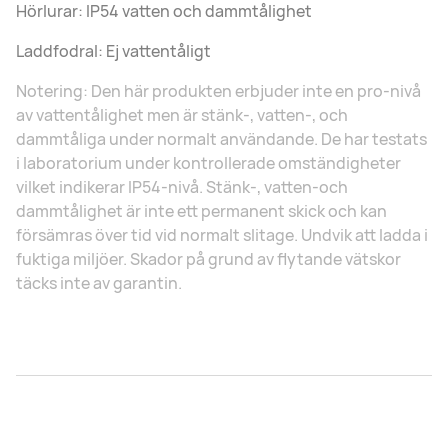
Hörlurar: IP54 vatten och dammtålighet
Laddfodral: Ej vattentåligt
Notering: Den här produkten erbjuder inte en pro-nivå
av vattentålighet men är stänk-, vatten-, och
dammtåliga under normalt användande. De har testats
i laboratorium under kontrollerade omständigheter
vilket indikerar IP54-nivå. Stänk-, vatten-och
dammtålighet är inte ett permanent skick och kan
försämras över tid vid normalt slitage. Undvik att ladda i
fuktiga miljöer. Skador på grund av flytande vätskor
täcks inte av garantin.