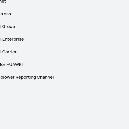
het
ta oss
 Group
 Enterprise
 Carrier
 för HUAWEI
eblower Reporting Channel