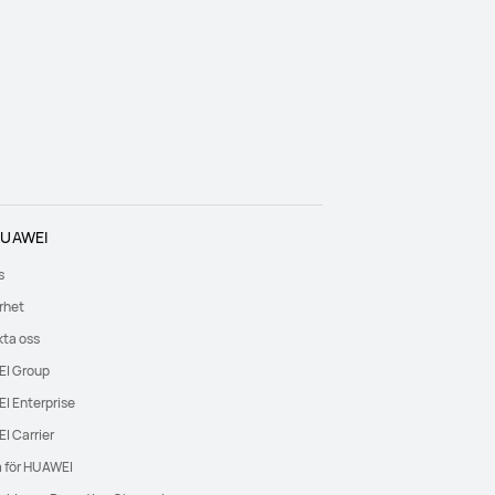
UAWEI
s
rhet
ta oss
I Group
I Enterprise
I Carrier
 för HUAWEI