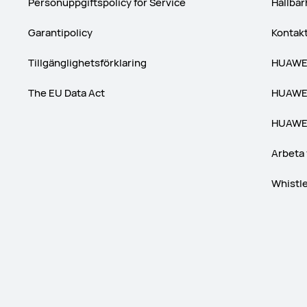
Personuppgiftspolicy för Service
Hållbar
Garantipolicy
Kontak
Tillgänglighetsförklaring
HUAWEI
The EU Data Act
HUAWEI
HUAWEI
Arbeta
Whistl