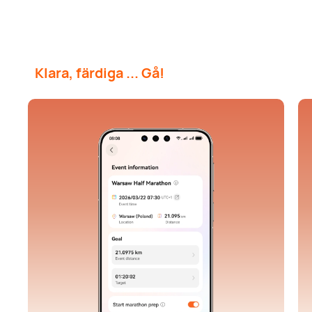
Klara, färdiga ... Gå!