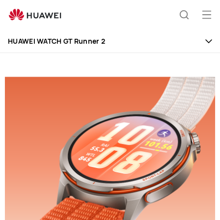
HUAWEI
WATCH
Öp
Sök
GT
me
Runner
HUAWEI WATCH GT Runner 2
2