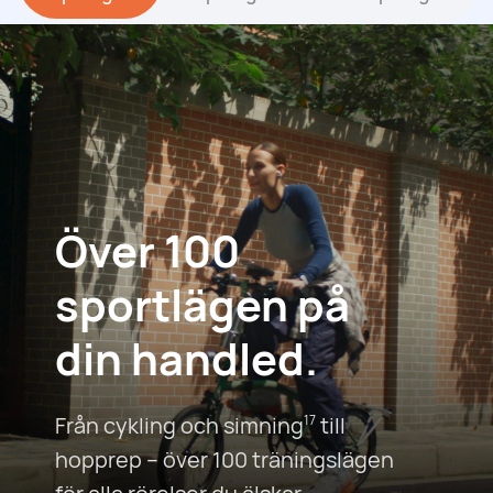
Över 100
sportlägen på
din handled.
Från cykling och simning
till
17
hopprep – över 100 träningslägen