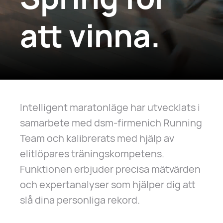
att vinna.
Intelligent maratonläge har utvecklats i
samarbete med dsm-firmenich Running
Team och kalibrerats med hjälp av
elitlöpares träningskompetens.
Funktionen erbjuder precisa mätvärden
och expertanalyser som hjälper dig att
slå dina personliga rekord.