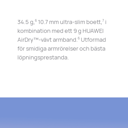
34.5 g,
10.7 mm ultra-slim boett,
i
6
7
kombination med ett 9 g HUAWEI
AirDry™-vävt armband.
Utformad
6
för smidiga armrörelser och bästa
löpningsprestanda.