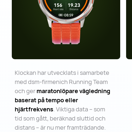
Klockan har utvecklats i samarbete
med dsm-firmenich Running Team
och ger
maratonlöpare vägledning
baserat på tempo eller
hjärtfrekvens
. Viktiga data – som
tid som gått, beräknad sluttid och
distans – är nu mer framträdande.