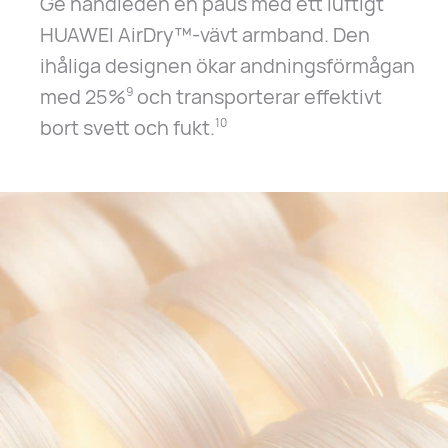
Ge handleden en paus med ett luftigt
HUAWEI AirDry™-vävt armband. Den
ihåliga designen ökar andningsförmågan
med 25%
och transporterar effektivt
9
bort svett och fukt.
10