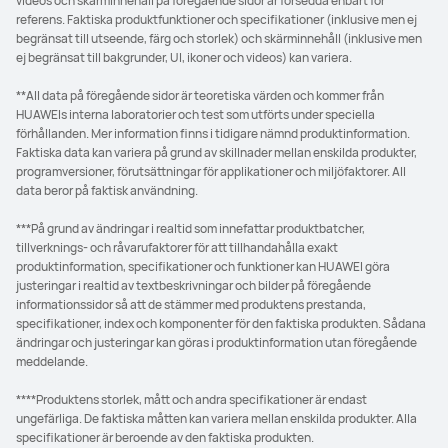
videos och skärminnehåll på föregående sidor är försedda enbart för
referens. Faktiska produktfunktioner och specifikationer (inklusive men ej
begränsat till utseende, färg och storlek) och skärminnehåll (inklusive men
ej begränsat till bakgrunder, UI, ikoner och videos) kan variera.
**All data på föregående sidor är teoretiska värden och kommer från
HUAWEIs interna laboratorier och test som utförts under speciella
förhållanden. Mer information finns i tidigare nämnd produktinformation.
Faktiska data kan variera på grund av skillnader mellan enskilda produkter,
programversioner, förutsättningar för applikationer och miljöfaktorer. All
data beror på faktisk användning.
***På grund av ändringar i realtid som innefattar produktbatcher,
tillverknings- och råvarufaktorer för att tillhandahålla exakt
produktinformation, specifikationer och funktioner kan HUAWEI göra
justeringar i realtid av textbeskrivningar och bilder på föregående
informationssidor så att de stämmer med produktens prestanda,
specifikationer, index och komponenter för den faktiska produkten. Sådana
ändringar och justeringar kan göras i produktinformation utan föregående
meddelande.
****Produktens storlek, mått och andra specifikationer är endast
ungefärliga. De faktiska måtten kan variera mellan enskilda produkter. Alla
specifikationer är beroende av den faktiska produkten.