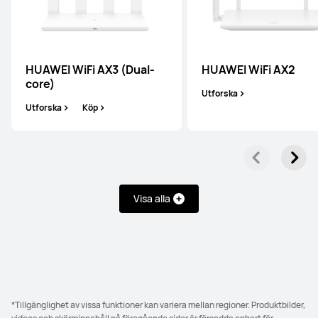
HUAWEI WiFi AX2
Utforska
HUAWEI WiFi AX3 (Dual-
HUAWEI WiFi AX2
core)
Utforska
Utforska
Köp
HUAWEI WiFi AX3 (Quad-core)
Visa alla
Utforska
Köp
*Tillgänglighet av vissa funktioner kan variera mellan regioner. Produktbilder,