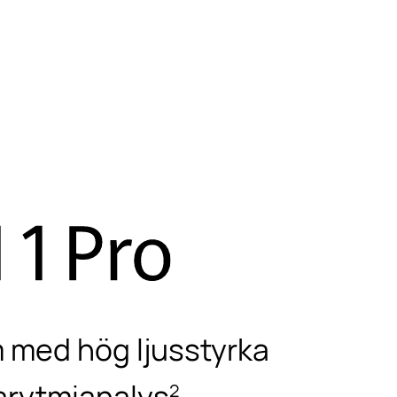
 med hög ljusstyrka
arytmianalys
2