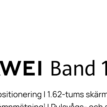
itionering | 1.62-tums skärm
sömnmätning
| Pulsvågs- och 
1