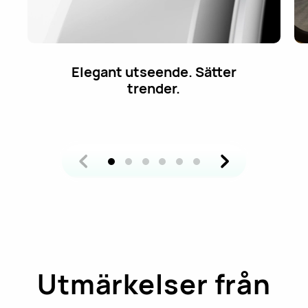
Ride wild with science,
safety and ease.
Utmärkelser från