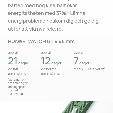
batteri med hög kiselhalt ökar
energitätheten med 37%.
Lämna
4
energiproblemen bakom dig och ge dig
ut för att slå nya rekord.
HUAWEI WATCH GT 6 46 mm
upp till
upp till
upp till
upp till
upp till
upp till
21
14
12
7
7
5
dagar
dagar
dagar
dagar
dagar
dagar
vid lätt
vid lätt
vid normal
vid normal
med AOD aktiverat
med AOD aktiverat
1
1
användning
användning
användning
användning
1
1
1
1
*automatisk
*automatisk
detektering av
detektering av
träningspass
träningspass
manuellt
manuellt
inaktiverad
inaktiverad