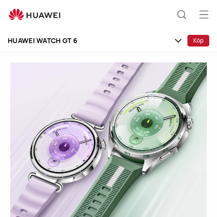
HUAWEI
WATCH
Öp
Sök
GT
me
6
HUAWEI WATCH GT 6
Köp