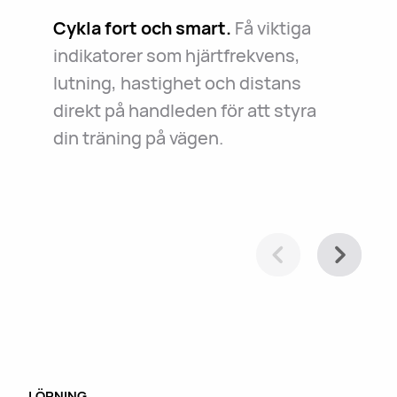
Cykla fort och smart.
Vägen är lång men trygg.
Få viktiga
Klockan
Känn till vägen.
Oavsett om det
indikatorer som hjärtfrekvens,
håller dig alltid sällskap i nödfall.
gäller dagliga pendlingsresor eller
lutning, hastighet och distans
Slappna bara av och njut av resan.
spontana utflykter i din stad
direkt på handleden för att styra
hjälper den dig att navigera med
din träning på vägen.
lätthet.
LÖPNING