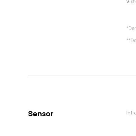
Vikt
*De 
**De
Sensor
Infr