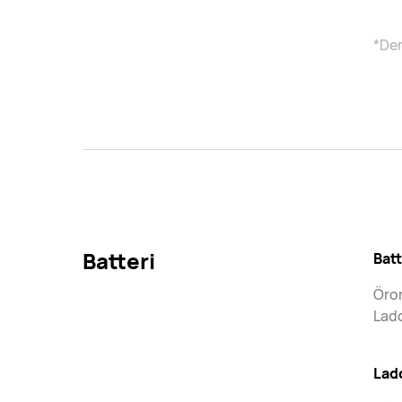
*Den
Batteri
Bat
Öron
Ladd
Lad