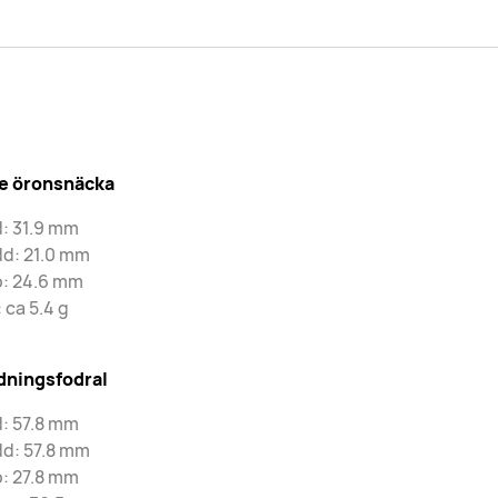
je öronsnäcka
: 31.9 mm
dd: 21.0 mm
p: 24.6 mm
: ca 5.4 g
dningsfodral
: 57.8 mm
dd: 57.8 mm
: 27.8 mm