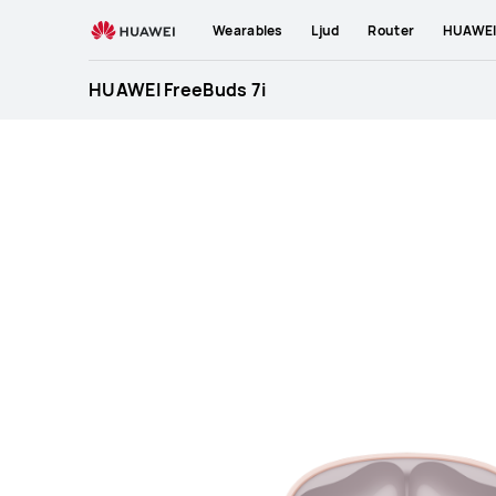
HUAWEI
Wearables
Ljud
Router
HUAWEI 
FreeBuds
7i
HUAWEI FreeBuds 7i
Specification