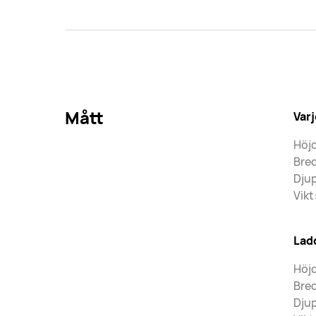
Mått
Var
Höjd
Bre
Dju
Vikt
Lad
Höjd
Bre
Djup