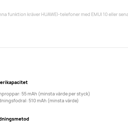
na funktion kräver HUAWEI-telefoner med EMUI 10 eller sena
terikapacitet
proppar: 55 mAh (minsta värde per styck)
ningsfodral: 510 mAh (minsta värde)
dningsmetod