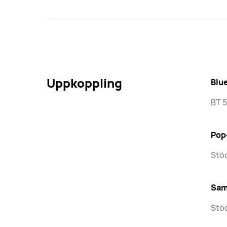
Uppkoppling
Blu
BT 5
Pop
Stö
Sam
Stö