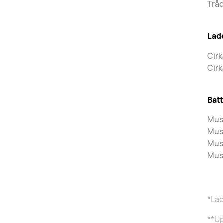
Trå
Lad
Cirk
Cirk
Batt
Mus
Mus
Musi
Musi
*Lad
**Up