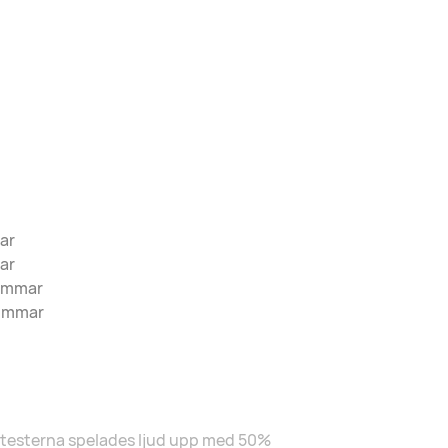
ar
ar
timmar
timmar
 testerna spelades ljud upp med 50%