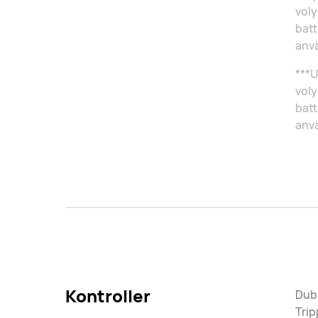
vol
batt
anv
***U
voly
batt
anv
Kontroller
Dubb
Trip