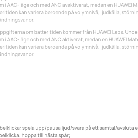
ym i AAC-läge och med ANC avaktiverat, medan en HUAWEI M
eritiden kan variera beroende på volymnivå, ljudkälla, stör
ändningsvanor.
ppgifterna om batteritiden kommer från HUAWEI Labs. Unde
m i AAC-läge och med ANC aktiverat, medan en HUAWEI Mate
eritiden kan variera beroende på volymnivå, ljudkälla, stör
ändningsvanor.
elklicka: spela upp/pausa ljud/svara på ett samtal/avsluta e
pelklicka: hoppa till nästa spår;