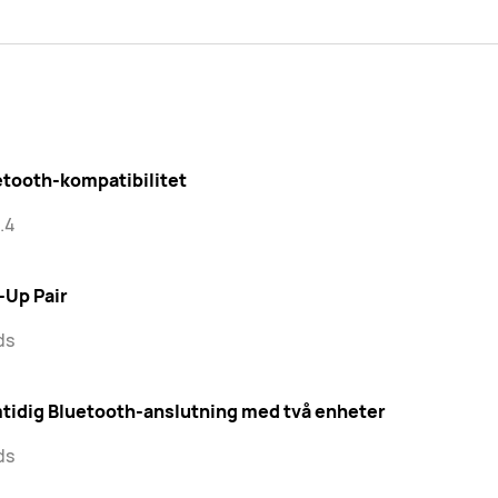
etooth-kompatibilitet
.4
-Up Pair
ds
tidig Bluetooth-anslutning med två enheter
ds