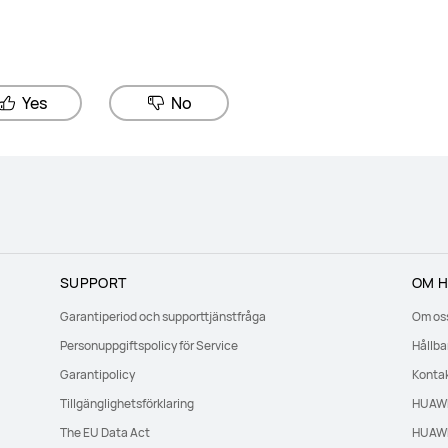
Yes
No
SUPPORT
OM H
Garantiperiod och supporttjänstfråga
Om os
Personuppgiftspolicy för Service
Hållba
Garantipolicy
Kontak
Tillgänglighetsförklaring
HUAWE
The EU Data Act
HUAWE