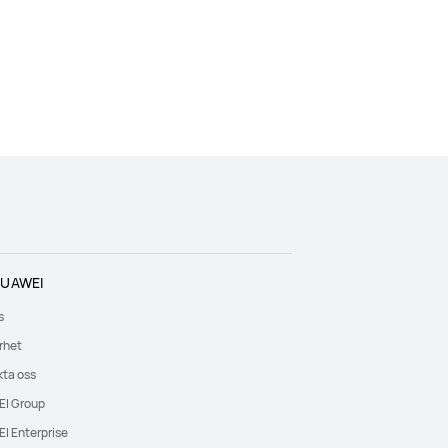
UAWEI
s
rhet
ta oss
I Group
I Enterprise