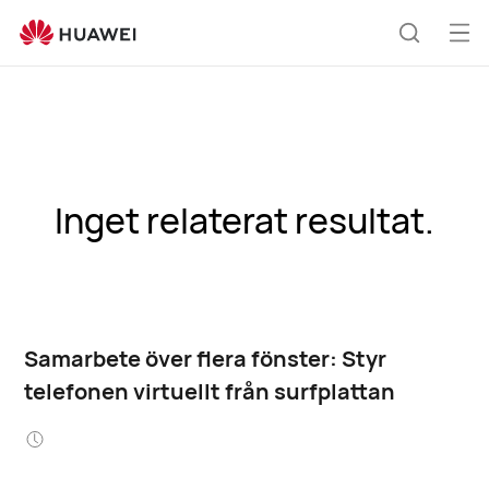
Öp
Sök
me
Inget relaterat resultat.
Samarbete över flera fönster: Styr
telefonen virtuellt från surfplattan