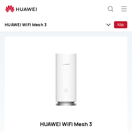
HUAWEI
WiFi
Öp
Sök
Mesh
me
3
HUAWEI WiFi Mesh 3
Köp
HUAWEI WiFi Mesh 3