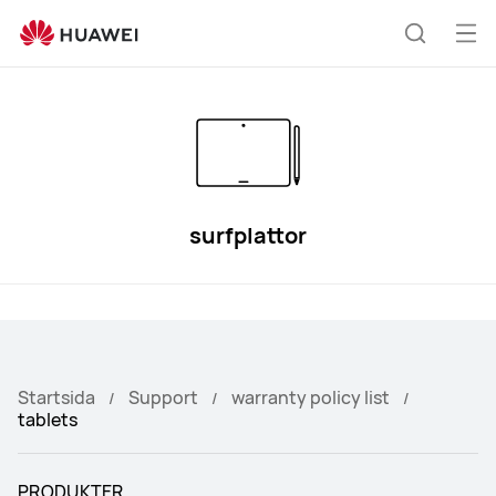
tablets
Öp
Sök
me
surfplattor
Startsida
Support
warranty policy list
tablets
PRODUKTER